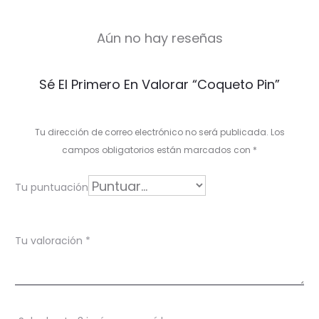
Aún no hay reseñas
V
Sé El Primero En Valorar “Coqueto Pin”
a
l
Tu dirección de correo electrónico no será publicada.
Los
o
campos obligatorios están marcados con
*
r
Tu puntuación
a
c
Tu valoración
*
i
o
n