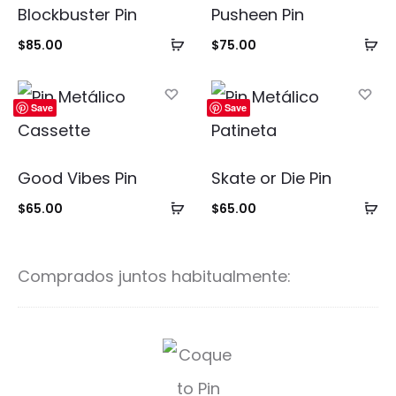
Blockbuster Pin
Pusheen Pin
Añadir
Añ
$
85.00
$
75.00
al
al
carrito
ca
Save
Save
Good Vibes Pin
Skate or Die Pin
Añadir
Añ
$
65.00
$
65.00
al
al
carrito
ca
Comprados juntos habitualmente:
C
o