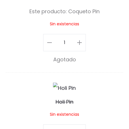
q
Este producto:
Coqueto Pin
u
Sin existencias
e
t
Coqueto
o
Pin
Agotado
P
cantidad
i
n
H
o
Holi Pin
l
Sin existencias
i
P