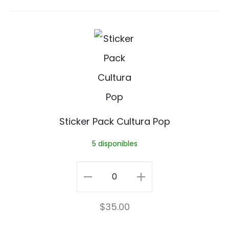
P
i
S
n
t
i
c
k
Sticker Pack Cultura Pop
e
5 disponibles
r
P
Sticker
a
Pack
$
35.00
c
Cultura
k