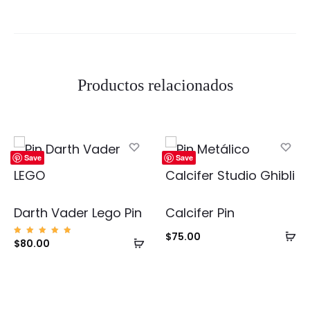
Productos relacionados
Save
Save
Darth Vader Lego Pin
Calcifer Pin
Añ
$
75.00
Añadir
Valorad
$
80.00
o con
al
5.00
al
de 5
ca
carrito