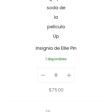
E
l
l
i
e
Insignia de Ellie Pin
P
1 disponibles
i
n
Insignia
de
$
75.00
Ellie
Pin