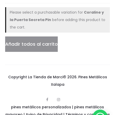
Please select a purchasable variation for
Coraline y
la Puerta Secreta Pin
before adding this product to
the cart.
Añadir todos al carrito
Copyright La Tienda de Marci© 2026.
Pines Metálicos
Xalapa
F
I
p
a
n
pines metálicos personalizados
i
|
pines metálicos
c
s
n
e
t
e
mayoreo
|
Aviso de Privacidad
|
Términos y condiciones
b
a