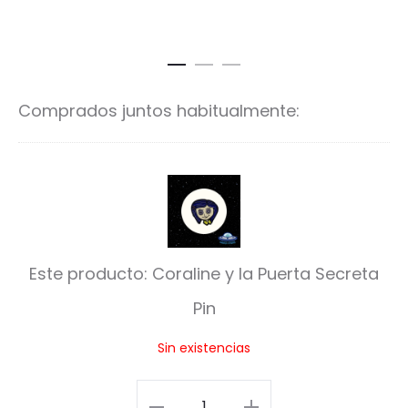
Comprados juntos habitualmente:
C
o
r
Este producto:
Coraline y la Puerta Secreta
a
Pin
l
Sin existencias
i
n
Coraline