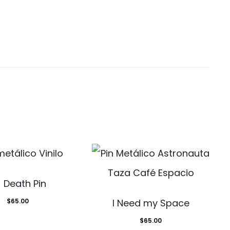
 Death Pin
$
65.00
I Need my Space
$
65.00