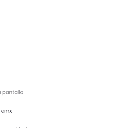
 pantalla.
remx