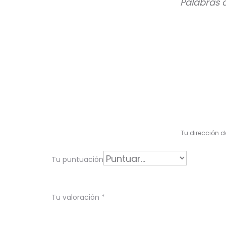
Palabras 
V
a
l
Tu dirección d
o
r
Tu puntuación
a
c
Tu valoración
*
i