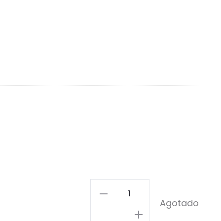
Corazón
Agotado
Arcoiris