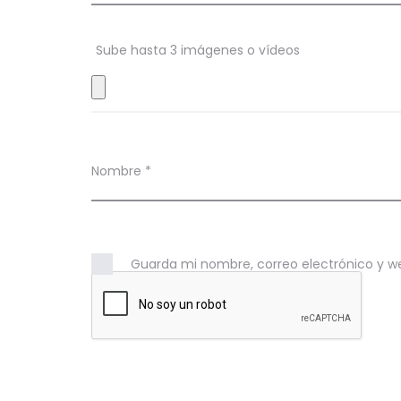
o
n
Sube hasta 3 imágenes o vídeos
e
s
Nombre
*
Guarda mi nombre, correo electrónico y w