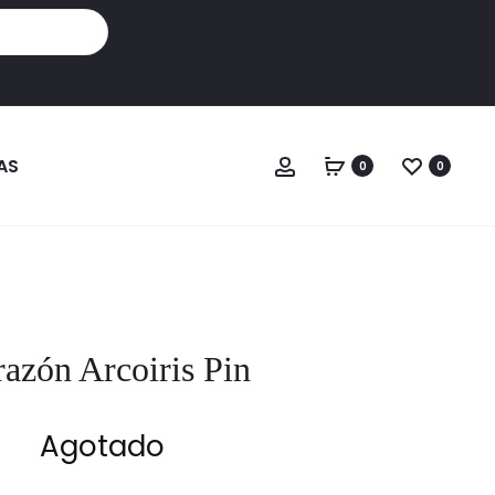
Cuenta
AS
0
0
azón Arcoiris Pin
Agotado