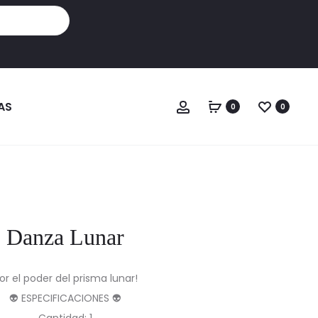
Cuenta
AS
0
0
Danza Lunar
or el poder del prisma lunar!
👽 ESPECIFICACIONES 👽