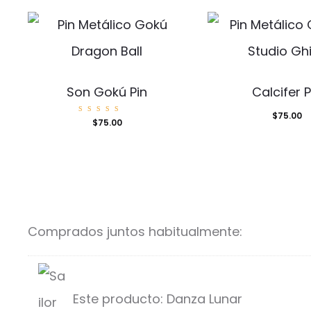
Son Gokú Pin
Calcifer P
$
75.00
Valorad
$
75.00
o con
5.00
de 5
Comprados juntos habitualmente:
Este producto:
Danza Lunar