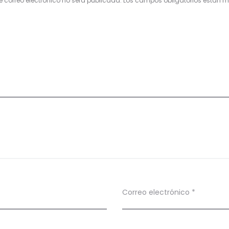
e correo electrónico no será publicada.
Los campos obligatorios están
Correo electrónico
*