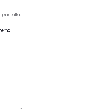
 pantalla.
remx