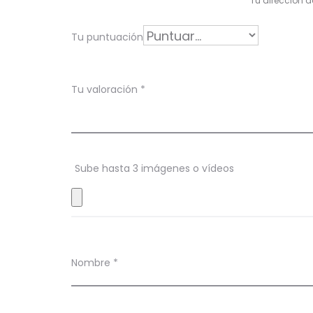
Tu dirección d
o
r
Tu puntuación
a
c
Tu valoración
*
i
o
n
Sube hasta 3 imágenes o vídeos
e
s
Nombre
*