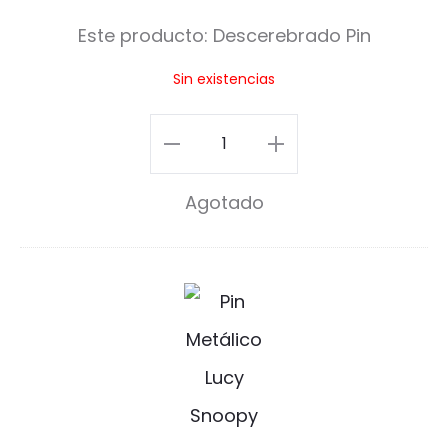
e
Este producto:
Descerebrado Pin
r
Sin existencias
e
b
Descerebrado
r
Pin
Agotado
a
cantidad
d
o
V
P
e
i
a
n
T
e