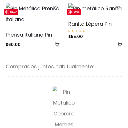
carrito
ca
Save
Save
Ranita Lépera Pin
Prensa Italiana Pin
Valorad
$
55.00
o con
5.00
Añadir
Añ
$
60.00
de 5
al
al
carrito
ca
Comprados juntos habitualmente:
D
e
s
c