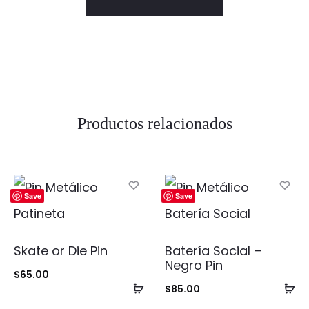
Productos relacionados
Save
Save
Skate or Die Pin
Batería Social –
Negro Pin
$
65.00
Añadir
Añ
$
85.00
al
al