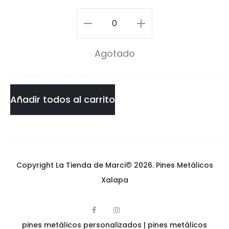
u
Gato
e
Vaquero
Agotado
r
Pin
o
cantidad
P
Añadir todos al carrito
i
n
Copyright La Tienda de Marci© 2026.
Pines Metálicos
Xalapa
F
I
p
a
n
pines metálicos personalizados
i
|
pines metálicos
c
s