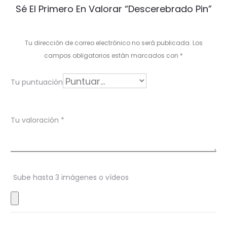
V
Sé El Primero En Valorar “Descerebrado Pin”
a
l
Tu dirección de correo electrónico no será publicada.
Los
o
campos obligatorios están marcados con
*
r
Tu puntuación
a
c
Tu valoración
*
i
o
n
Sube hasta 3 imágenes o vídeos
e
s