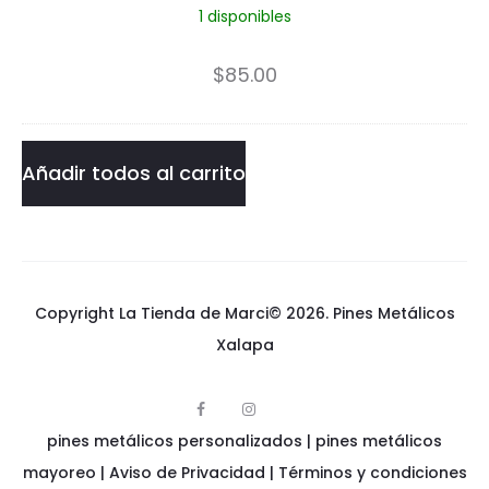
-
1 disponibles
e
M
t
$
85.00
i
h
r
P
Añadir todos al carrito
r
i
o
n
r
b
Copyright La Tienda de Marci© 2026.
Pines Metálicos
a
Xalapa
l
F
I
l
p
a
n
pines metálicos personalizados
i
|
pines metálicos
c
s
n
e
t
e
mayoreo
|
Aviso de Privacidad
|
Términos y condiciones
b
a
s
o
g