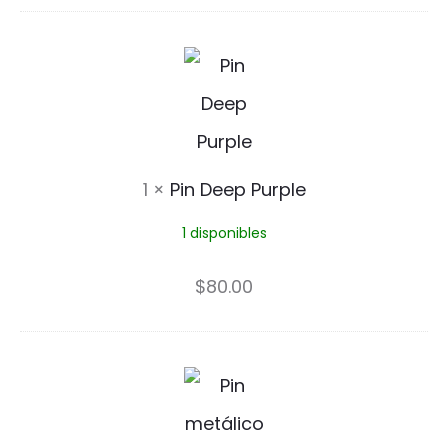
n
P
i
n
D
1
×
Pin Deep Purple
e
1 disponibles
e
p
$
80.00
P
u
P
r
i
p