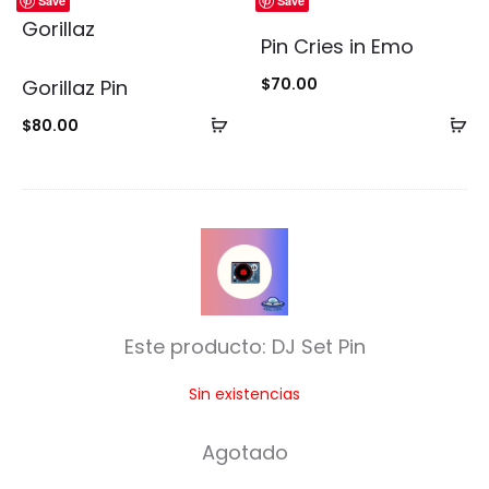
Save
Save
Pin Cries in Emo
$
70.00
Gorillaz Pin
Añadir
Añ
$
80.00
al
al
carrito
ca
D
J
S
Este producto:
DJ Set Pin
e
Sin existencias
t
P
Agotado
i