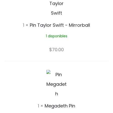
n
l
T
e
a
1
×
Pin Taylor Swift - Mirrorball
y
1 disponibles
l
o
$
70.00
r
S
M
w
e
i
g
f
a
1
×
Megadeth Pin
t
d