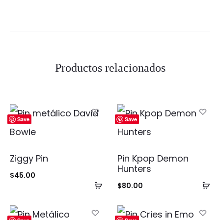
Productos relacionados
Save
Save
Ziggy Pin
Pin Kpop Demon
Hunters
$
45.00
Añadir
Añ
$
80.00
al
al
carrito
ca