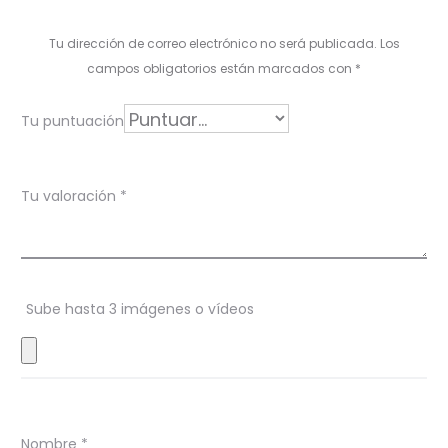
l
Tu dirección de correo electrónico no será publicada.
Los
o
campos obligatorios están marcados con
*
r
Tu puntuación
a
c
Tu valoración
*
i
o
n
Sube hasta 3 imágenes o vídeos
e
s
Nombre
*