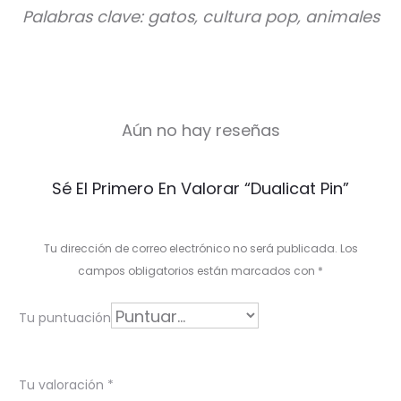
Palabras clave: gatos, cultura pop, animales
Aún no hay reseñas
V
Sé El Primero En Valorar “Dualicat Pin”
a
l
Tu dirección de correo electrónico no será publicada.
Los
o
campos obligatorios están marcados con
*
r
Tu puntuación
a
c
Tu valoración
*
i