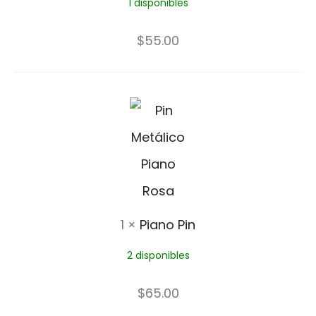
1 disponibles
c
i
$
55.00
t
a
P
s
i
P
a
i
n
n
o
1
×
Piano Pin
P
2 disponibles
i
n
$
65.00