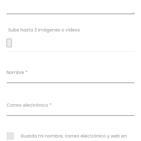
o
n
Sube hasta 3 imágenes o vídeos
e
s
Nombre
*
Correo electrónico
*
Guarda mi nombre, correo electrónico y web en