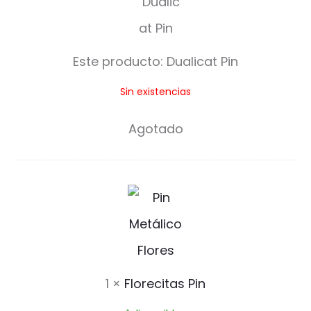
u
a
Este producto:
Dualicat Pin
l
Sin existencias
i
c
Agotado
a
t
F
P
l
i
o
n
r
1
×
Florecitas Pin
e