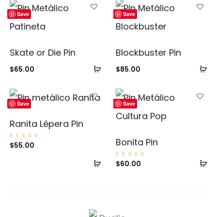
Save
Save
Skate or Die Pin
Blockbuster Pin
Añadir
Añ
$
65.00
$
85.00
al
al
carrito
ca
Save
Save
Ranita Lépera Pin
Bonita Pin
Valorad
$
55.00
o con
5.00
de 5
Añadir
Añ
Valorad
$
60.00
o con
5.00
al
al
de 5
carrito
ca
D