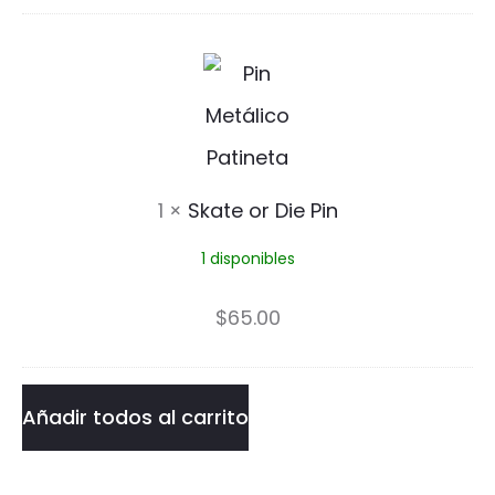
S
k
a
t
1
×
Skate or Die Pin
e
1 disponibles
o
r
$
65.00
D
i
Añadir todos al carrito
e
P