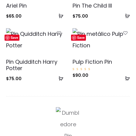
Ariel Pin
Pin The Child III
Añadir
Añ
$
65.00
$
75.00
al
al
carrito
ca
Save
Save
Pin Quidditch Harry
Pulp Fiction Pin
Potter
Valorad
$
90.00
Añadir
Añ
o con
$
75.00
5.00
de 5
al
al
carrito
ca
D
u
m