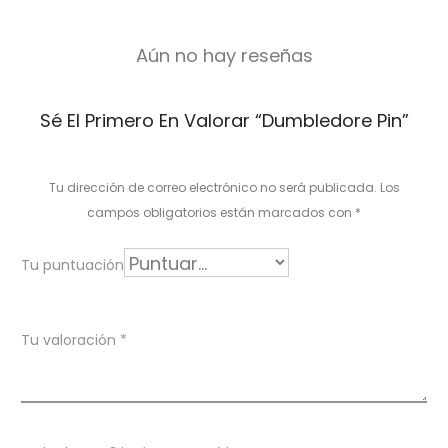
Aún no hay reseñas
V
Sé El Primero En Valorar “Dumbledore Pin”
a
l
Tu dirección de correo electrónico no será publicada.
Los
o
campos obligatorios están marcados con
*
r
Tu puntuación
a
c
Tu valoración
*
i
o
n