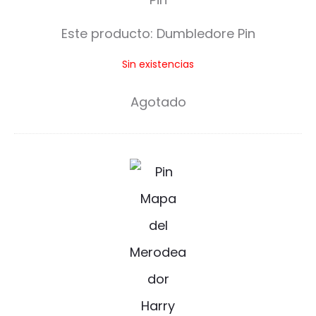
b
Este producto:
Dumbledore Pin
l
Sin existencias
e
d
Agotado
o
r
M
e
a
P
p
i
a
n
d
e