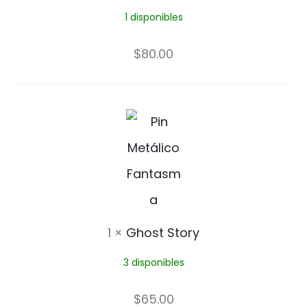
i
1 disponibles
t
n
o
$
80.00
P
i
G
n
h
o
s
t
1
×
Ghost Story
S
3 disponibles
t
o
$
65.00