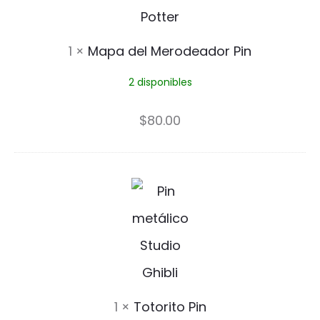
l
M
1
×
Mapa del Merodeador Pin
e
2 disponibles
r
o
$
80.00
d
e
T
a
o
d
t
o
o
r
r
1
×
Totorito Pin
P
i