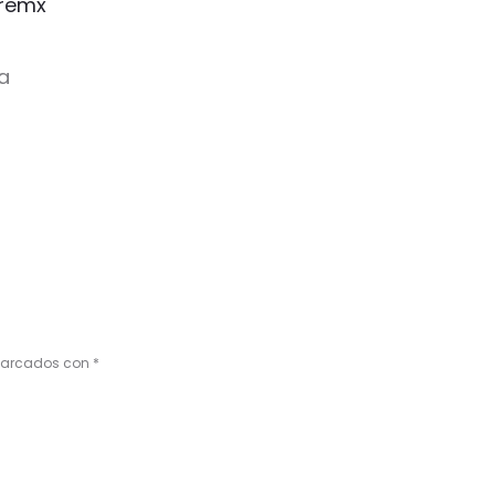
remx
a
 marcados con
*