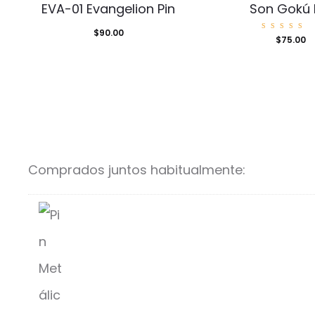
EVA-01 Evangelion Pin
Son Gokú 
$
90.00
Valora
$
75.00
o con
5.00
de 5
Comprados juntos habitualmente: