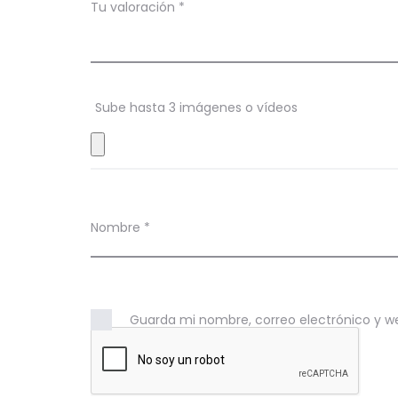
c
Tu valoración
*
i
o
n
Sube hasta 3 imágenes o vídeos
e
s
Nombre
*
Guarda mi nombre, correo electrónico y w