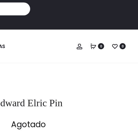
Cuenta
AS
0
0
dward Elric Pin
Agotado