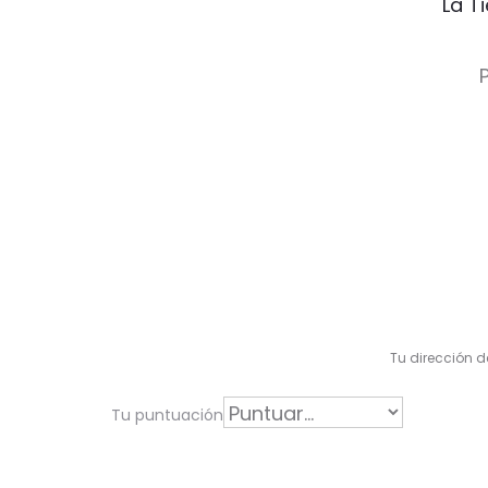
La T
V
a
l
Tu dirección d
o
r
Tu puntuación
a