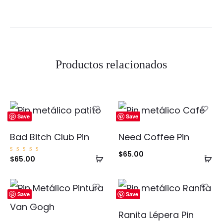
Productos relacionados
Save
Save
Bad Bitch Club Pin
Need Coffee Pin
$
65.00
Añadir
Añ
Valorad
$
65.00
o con
5.00
al
al
de 5
carrito
ca
Save
Save
Ranita Lépera Pin