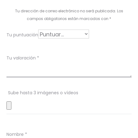
l
Tu dirección de correo electrónico no será publicada.
Los
o
campos obligatorios están marcados con
*
r
Tu puntuación
a
c
Tu valoración
*
i
o
n
Sube hasta 3 imágenes o vídeos
e
s
Nombre
*