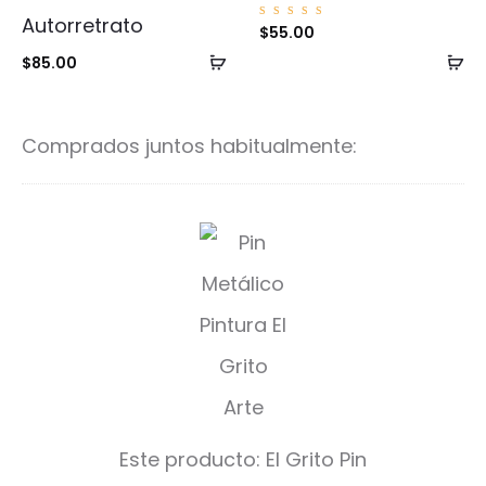
Autorretrato
Valorad
$
55.00
o con
5.00
Añadir
Añ
$
85.00
de 5
al
al
carrito
ca
Comprados juntos habitualmente:
E
l
G
r
i
t
Este producto:
El Grito Pin
o