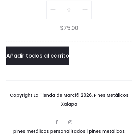
s
Girasoles
P
Pin
$
75.00
i
cantidad
n
Añadir todos al carrito
Copyright La Tienda de Marci© 2026.
Pines Metálicos
Xalapa
F
I
p
a
n
pines metálicos personalizados
i
|
pines metálicos
c
s
n
e
t