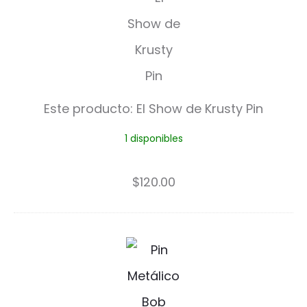
l
S
h
o
Este producto:
El Show de Krusty Pin
w
1 disponibles
d
e
$
120.00
K
r
P
u
i
s
n
t