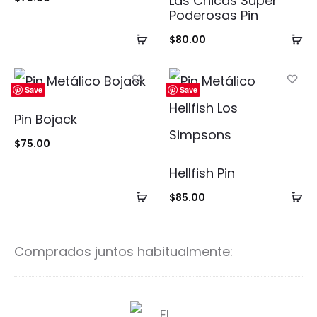
Las Chicas Super
Poderosas Pin
Añadir
Añ
$
80.00
al
al
carrito
ca
Save
Save
Pin Bojack
$
75.00
Hellfish Pin
Añadir
Añ
$
85.00
al
al
carrito
ca
Comprados juntos habitualmente:
E