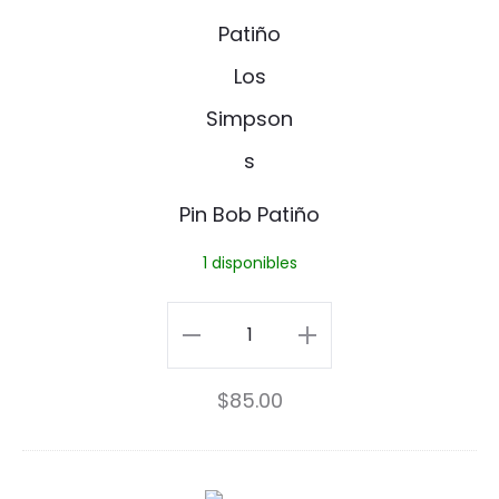
B
y
o
P
b
i
P
n
a
Pin Bob Patiño
t
1 disponibles
i
ñ
Pin
o
Bob
$
85.00
Patiño
cantidad