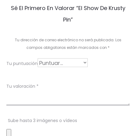
V
Sé El Primero En Valorar “El Show De Krusty
a
Pin”
l
o
Tu dirección de correo electrónico no será publicada.
Los
r
campos obligatorios están marcados con
*
a
Tu puntuación
c
i
Tu valoración
*
o
n
e
s
Sube hasta 3 imágenes o vídeos