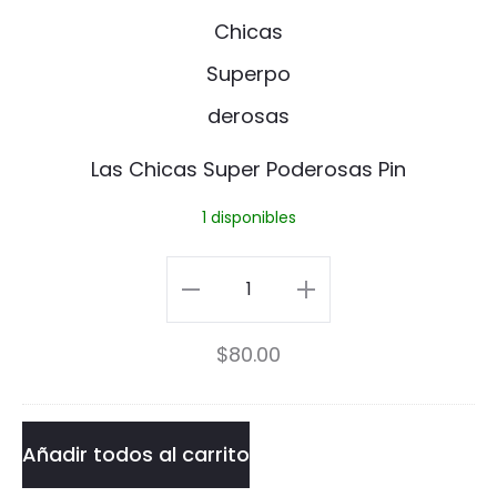
t
s
s
C
h
i
Las Chicas Super Poderosas Pin
c
1 disponibles
a
s
Las
S
Chicas
$
80.00
u
Super
p
Poderosas
e
Pin
Añadir todos al carrito
r
cantidad