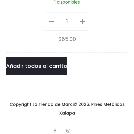
1 disponibles
c
o
Romántico
a
a
$
65.00
m
morir
o
Pin
r
cantidad
Añadir todos al carrito
i
r
P
Copyright La Tienda de Marci© 2026.
Pines Metálicos
i
Xalapa
n
F
I