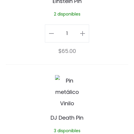
Einstein Pin
t
2 disponibles
e
i
Einstein
n
Pin
$
65.00
P
cantidad
i
n
D
J
D
e
DJ Death Pin
a
3 disponibles