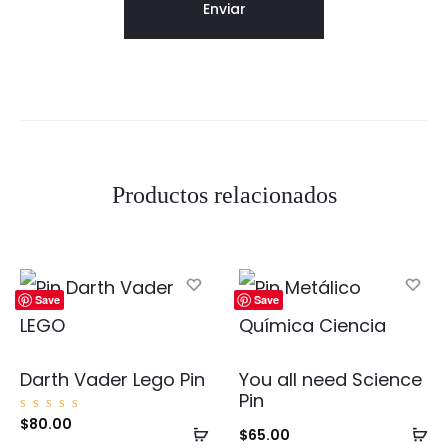
Productos relacionados
Save
Save
Darth Vader Lego Pin
You all need Science
Pin
Valorad
$
80.00
Añadir
Añ
o con
$
65.00
5.00