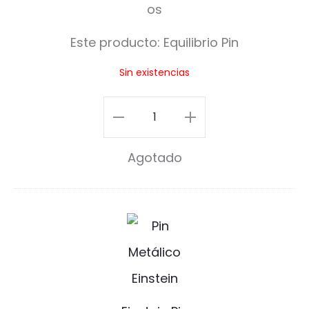
i
l
Este producto:
Equilibrio Pin
i
Sin existencias
b
r
Equilibrio
i
Pin
Agotado
o
cantidad
P
i
E
n
i
n
s