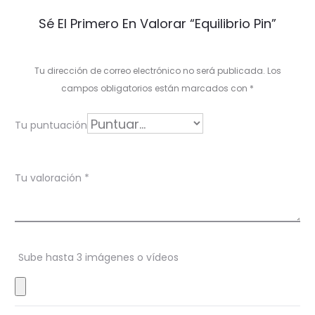
V
Sé El Primero En Valorar “Equilibrio Pin”
a
l
Tu dirección de correo electrónico no será publicada.
Los
o
campos obligatorios están marcados con
*
r
Tu puntuación
a
c
Tu valoración
*
i
o
n
Sube hasta 3 imágenes o vídeos
e
s