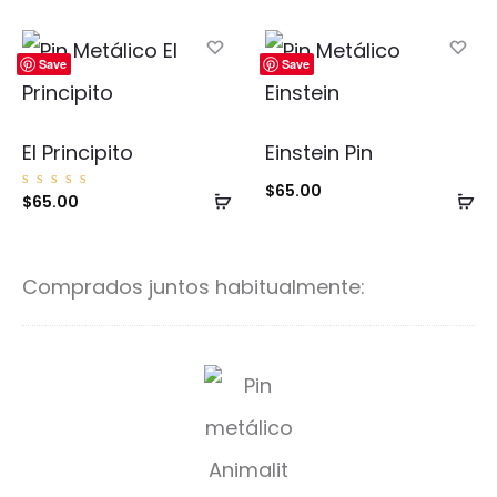
de 5
al
al
carrito
ca
Save
Save
El Principito
Einstein Pin
$
65.00
Añadir
Añ
Valorad
$
65.00
o con
5.00
al
al
de 5
carrito
ca
Comprados juntos habitualmente:
E
q
u