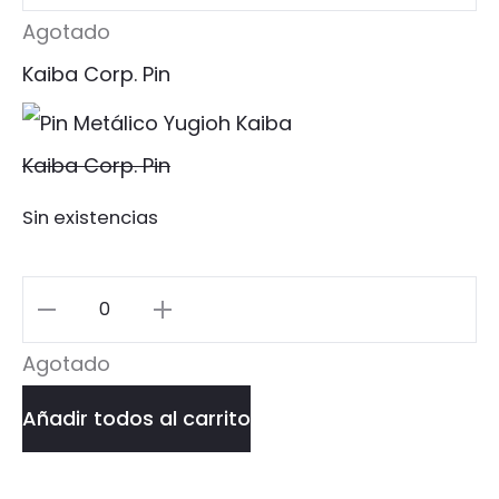
de
Agotado
Marte
Kaiba Corp. Pin
Pin
cantidad
Kaiba Corp. Pin
Sin existencias
Kaiba
Corp.
Agotado
Pin
Añadir todos al carrito
cantidad