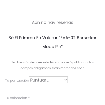
Aún no hay reseñas
V
Sé El Primero En Valorar “EVA-02 Berserker
a
Mode Pin”
l
o
Tu dirección de correo electrónico no será publicada.
Los
r
campos obligatorios están marcados con
*
a
Tu puntuación
c
i
Tu valoración
*
o