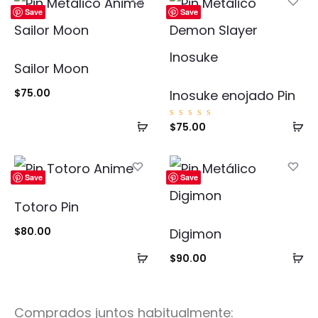
Save
Save
Sailor Moon
$
75.00
Inosuke enojado Pin
Añadir
Añ
Valorad
$
75.00
o con
5.00
al
al
de 5
carrito
ca
Save
Save
Totoro Pin
$
80.00
Digimon
Añadir
Añ
$
90.00
al
al
carrito
ca
Comprados juntos habitualmente: