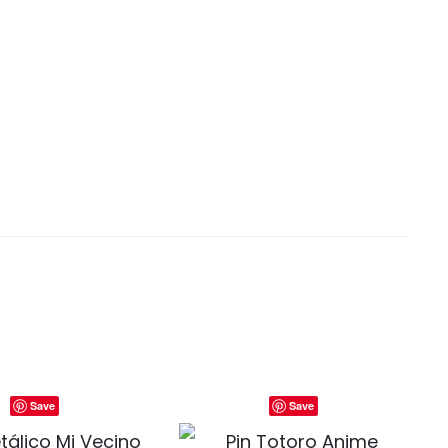
Save
Save