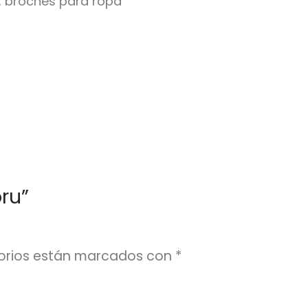
me, broches para ropa
ru”
orios están marcados con
*