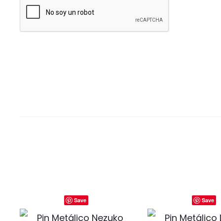
Save
Save