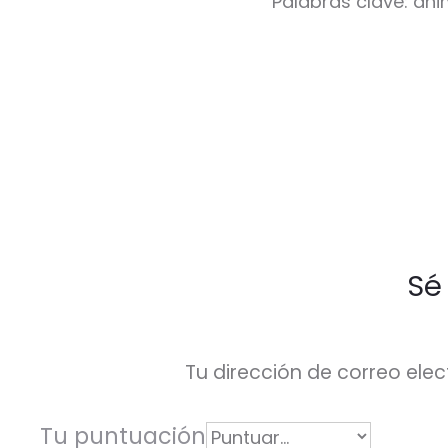
Palabras clave: anim
V
Sé
a
l
o
Tu dirección de correo elec
r
a
Tu puntuación