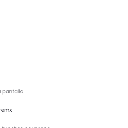
 pantalla.
remx