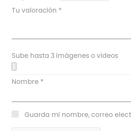
c
Tu valoración
*
i
o
n
e
Sube hasta 3 imágenes o vídeos
s
Nombre
*
Guarda mi nombre, correo elect