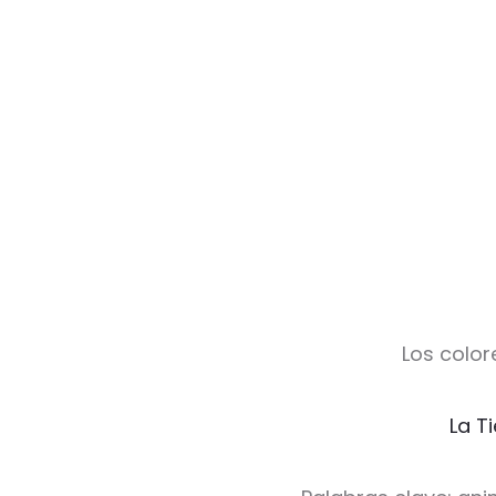
Los color
La T