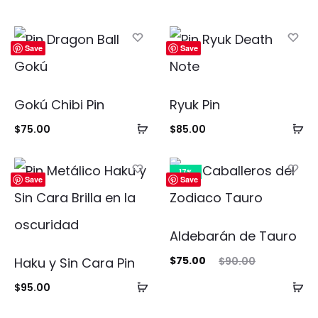
Save
Save
Gokú Chibi Pin
Ryuk Pin
Añadir
Añ
$
75.00
$
85.00
al
al
carrito
ca
17%
Save
Save
Aldebarán de Tauro
El
El
$
75.00
Haku y Sin Cara Pin
$
90.00
precio
precio
Añadir
Añ
$
95.00
actual
original
al
al