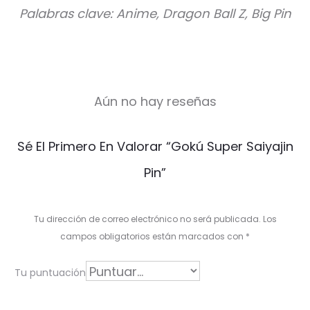
Palabras clave: Anime, Dragon Ball Z, Big Pin
Aún no hay reseñas
V
Sé El Primero En Valorar “Gokú Super Saiyajin
a
Pin”
l
o
Tu dirección de correo electrónico no será publicada.
Los
r
campos obligatorios están marcados con
*
a
Tu puntuación
c