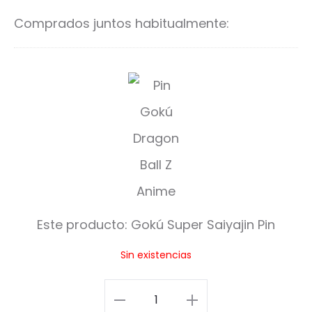
es:
era:
carrito
ca
Comprados juntos habitualmente:
$75.00.
$90.00.
G
o
k
ú
S
u
Este producto:
Gokú Super Saiyajin Pin
p
Sin existencias
e
r
Gokú