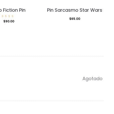
p Fiction Pin
Pin Sarcasmo Star Wars
$
65.00
Valorad
$
90.00
o con
5.00
de 5
Agotado