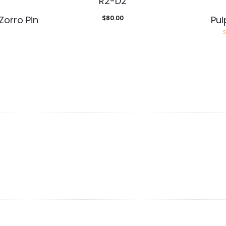
R2-D2
 Zorro Pin
$
80.00
Pul