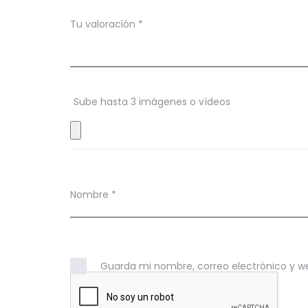
a
c
Tu valoración
*
i
o
n
Sube hasta 3 imágenes o vídeos
e
s
Nombre
*
Guarda mi nombre, correo electrónico y w