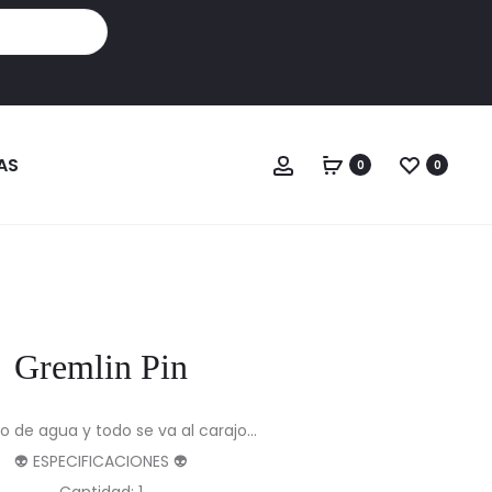
Cuenta
AS
0
0
Gremlin Pin
o de agua y todo se va al carajo…
👽 ESPECIFICACIONES 👽