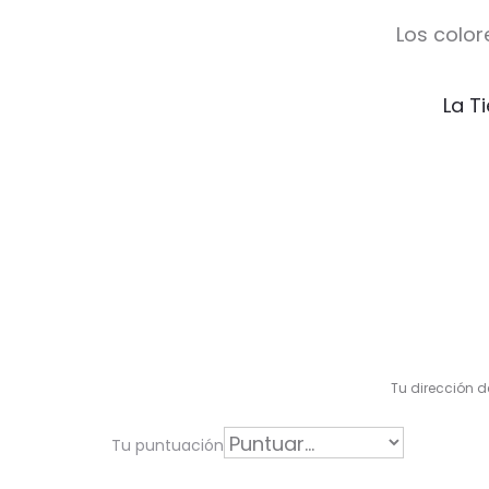
Los color
La T
V
a
l
Tu dirección d
o
r
Tu puntuación