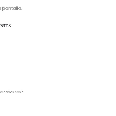
 pantalla.
remx
 marcados con
*