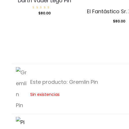
Darth Vader Lego Pin
El Fantástico Sr.
Valorad
$
80.00
o con
5.00
de 5
$
80.00
Este producto:
Gremlin Pin
G
Sin existencias
r
e
m