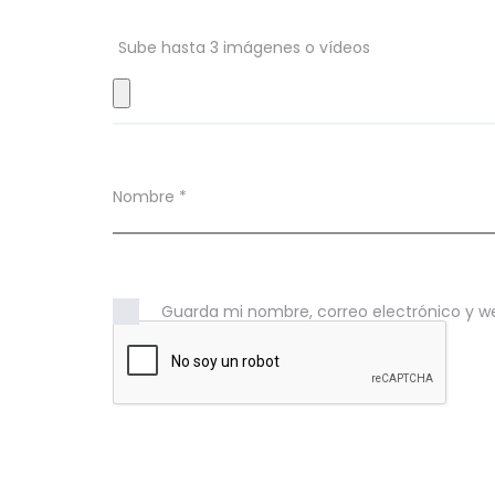
o
n
Sube hasta 3 imágenes o vídeos
e
s
Nombre
*
Guarda mi nombre, correo electrónico y w