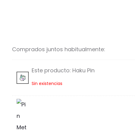
de 5
Comprados juntos habitualmente:
Este producto:
Haku Pin
H
Sin existencias
a
k
u
P