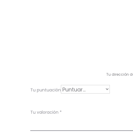
V
a
l
Tu dirección d
o
r
Tu puntuación
a
c
Tu valoración
*
i