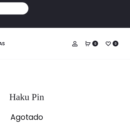
Cuenta
AS
0
0
Haku Pin
Agotado