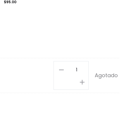
$
95.00
Haku
Agotado
Pin
cantidad