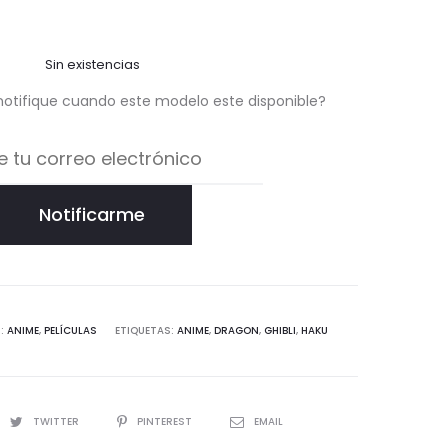
Sin existencias
notifique cuando este modelo este disponible?
Notificarme
S:
ANIME
,
PELÍCULAS
ETIQUETAS:
ANIME
,
DRAGON
,
GHIBLI
,
HAKU
TWITTER
PINTEREST
EMAIL