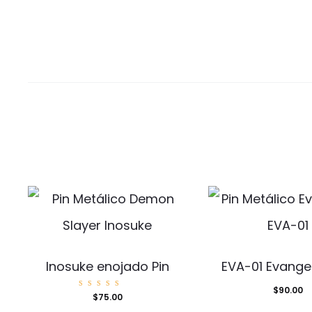
Inosuke enojado Pin
EVA-01 Evangel
$
90.00
Valorad
$
75.00
o con
5.00