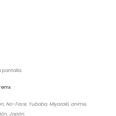
 pantalla.
remx
 Sen, No-Face, Yubaba, Miyazaki, anime,
ión, Japón.