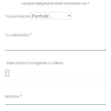
a
campos obligatorios están marcados con
*
c
i
Tu puntuación
ó
n
Tu valoración
*
e
n
H
Sube hasta 3 imágenes o vídeos
a
p
p
i
Nombre
*
n