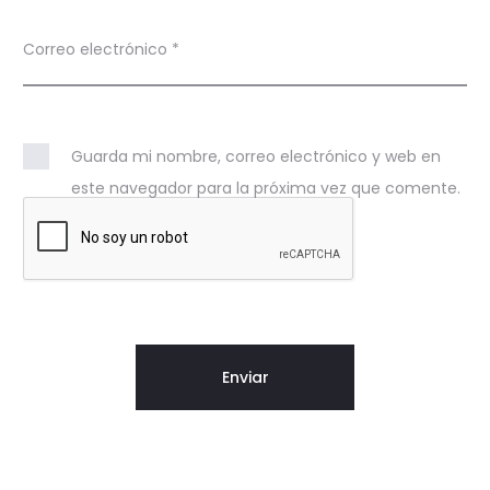
e
Correo electrónico
*
s
s
i
Guarda mi nombre, correo electrónico y web en
s
este navegador para la próxima vez que comente.
a
B
u
t
t
e
r