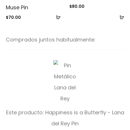
y
$
80.00
Muse Pin
P
Añadir
Añ
$
70.00
al
al
i
carrito
ca
n
Comprados juntos habitualmente:
H
a
p
p
i
Este producto:
Happiness is a Butterfly - Lana
n
del Rey Pin
e