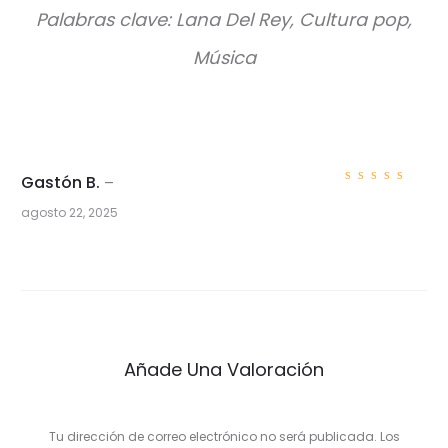
Palabras clave: Lana Del Rey, Cultura pop,
Música
Gastón B.
–
Valorad
o con
5
agosto 22, 2025
de 5
1
v
a
l
Añade Una Valoración
o
r
Tu dirección de correo electrónico no será publicada.
Los