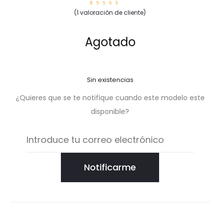
1
Valorad
(
1
valoración de cliente)
o con
5.00
de
5 en
base a
valorac
Agotado
ión de
un
cliente
Sin existencias
¿Quieres que se te notifique cuando este modelo este
disponible?
Notificarme