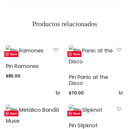
f
l
y
Productos relacionados
–
L
a
Save
Save
n
Pin Ramones
a
$
85.00
Pin Panic at the
d
Disco
Añadir
Añ
e
$
70.00
al
al
l
carrito
ca
R
Save
Save
e
Pin Slipknot