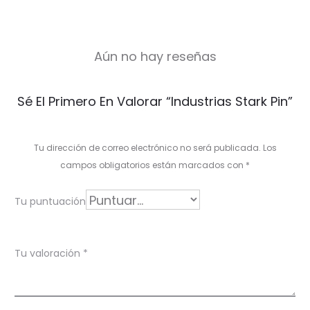
Aún no hay reseñas
V
Sé El Primero En Valorar “Industrias Stark Pin”
a
l
Tu dirección de correo electrónico no será publicada.
Los
o
campos obligatorios están marcados con
*
r
Tu puntuación
a
c
Tu valoración
*
i
o