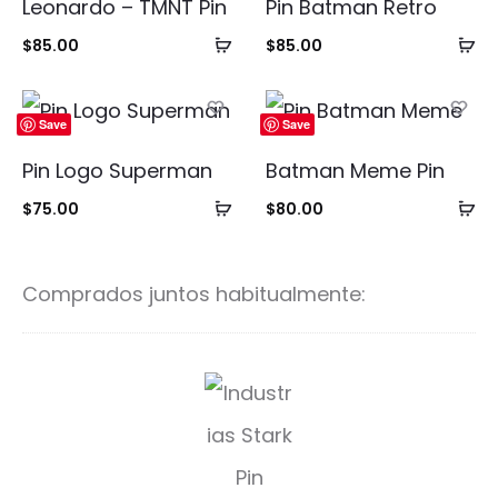
Leonardo – TMNT Pin
Pin Batman Retro
Añadir
Añ
$
85.00
$
85.00
al
al
carrito
ca
Save
Save
Pin Logo Superman
Batman Meme Pin
Añadir
Añ
$
75.00
$
80.00
al
al
carrito
ca
Comprados juntos habitualmente:
I
n
d