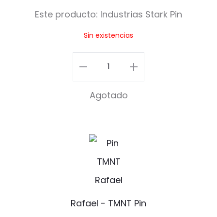
u
Este producto:
Industrias Stark Pin
s
Sin existencias
t
r
Industrias
i
Stark
Agotado
a
Pin
s
cantidad
S
R
t
a
a
f
r
a
Rafael - TMNT Pin
k
e