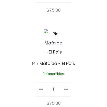
a
Paz
$
75.00
P
Pin
a
cantidad
z
P
P
i
i
n
n
M
Pin Mafalda - El País
a
1 disponibles
f
a
Pin
l
Mafalda
$
75.00
d
-