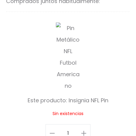
Comprados juntos habitualmente:
I
n
s
i
g
n
i
Este producto:
Insignia NFL Pin
a
Sin existencias
N
F
Insignia