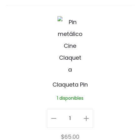
n
cantidad
C
l
a
q
u
e
Claqueta Pin
t
1 disponibles
a
P
Claqueta
i
Pin
$
65.00
n