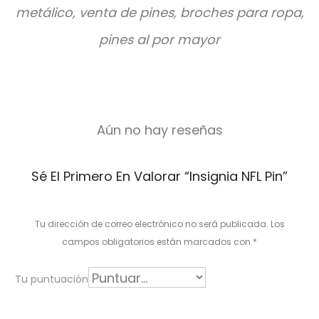
metálico, venta de pines, broches para ropa,
pines al por mayor
Aún no hay reseñas
V
Sé El Primero En Valorar “Insignia NFL Pin”
a
l
Tu dirección de correo electrónico no será publicada.
Los
o
campos obligatorios están marcados con
*
r
Tu puntuación
a