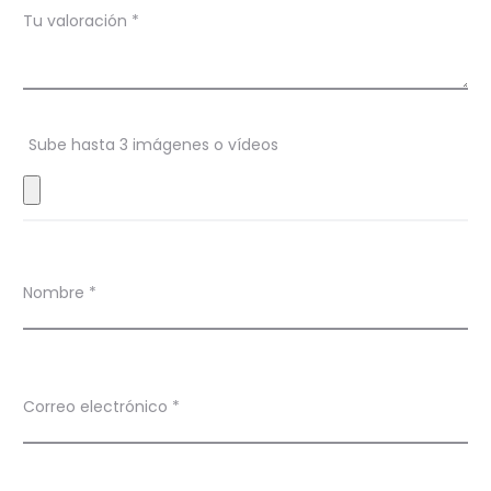
c
Tu valoración
*
i
o
n
Sube hasta 3 imágenes o vídeos
e
s
Nombre
*
Correo electrónico
*