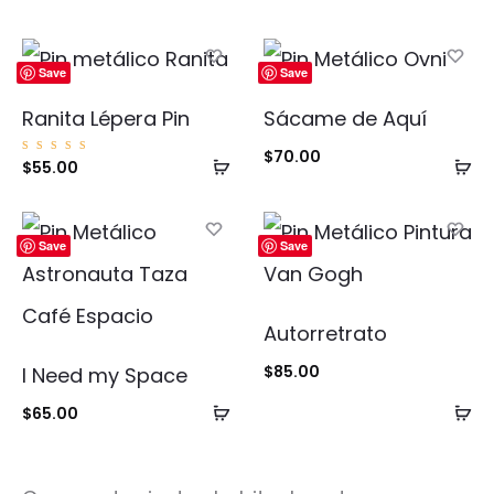
Save
Save
Ranita Lépera Pin
Sácame de Aquí
$
70.00
Añadir
Añ
Valorad
$
55.00
o con
5.00
al
al
de 5
carrito
ca
Save
Save
Autorretrato
$
85.00
I Need my Space
Añadir
Añ
$
65.00
al
al
carrito
ca