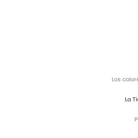
Los color
La T
P