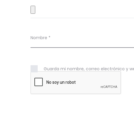
e
s
Nombre
*
Guarda mi nombre, correo electrónico y w