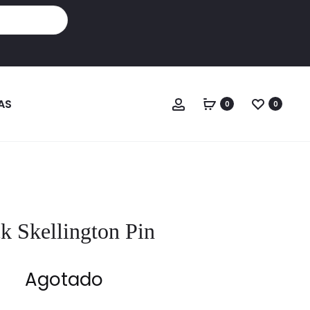
Cuenta
AS
0
0
k Skellington Pin
Agotado