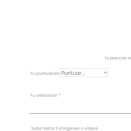
V
a
l
Tu dirección d
o
r
Tu puntuación
a
c
Tu valoración
*
i
o
n
Sube hasta 3 imágenes o vídeos