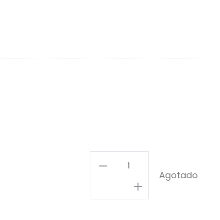
Jack
Agotado
Skellington
Pin
cantidad