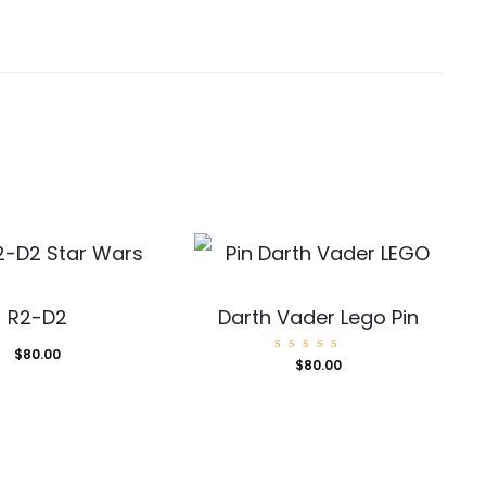
R2-D2
Darth Vader Lego Pin
$
80.00
Valorad
$
80.00
o con
5.00
de 5