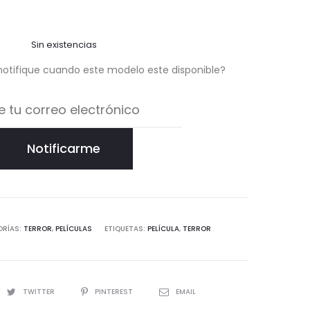
Sin existencias
notifique cuando este modelo este disponible?
Notificarme
ORÍAS:
TERROR
,
PELÍCULAS
ETIQUETAS:
PELÍCULA
,
TERROR
TWITTER
PINTEREST
EMAIL