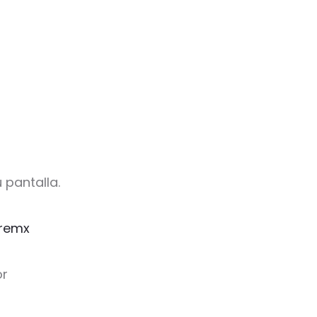
 pantalla.
remx
or