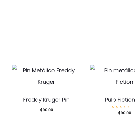
Freddy Kruger Pin
Pulp Fiction
$
90.00
Valora
$
90.00
o con
5.00
de 5