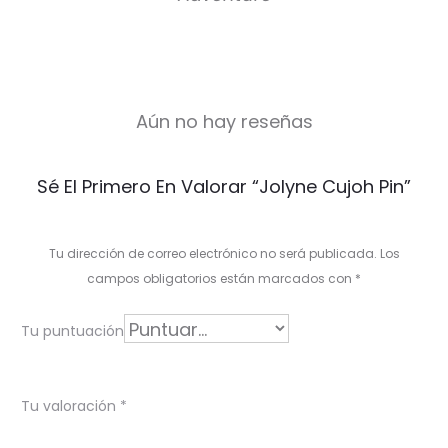
Aún no hay reseñas
V
Sé El Primero En Valorar “Jolyne Cujoh Pin”
a
l
Tu dirección de correo electrónico no será publicada.
Los
o
campos obligatorios están marcados con
*
r
Tu puntuación
a
c
Tu valoración
*
i