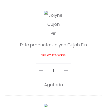
J
o
l
y
Este producto:
Jolyne Cujoh Pin
n
Sin existencias
e
C
Jolyne
u
Cujoh
Agotado
j
Pin
o
cantidad
h
J