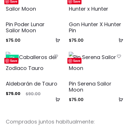
Save
Save
Pin Poder Lunar
Gon Hunter X Hunter
Sailor Moon
Pin
Añadir
Añ
$
75.00
$
75.00
al
al
carrito
ca
17%
Save
Save
Aldebarán de Tauro
Pin Serena Sailor
Moon
El
El
$
75.00
$
90.00
Añadir
Añ
$
75.00
cio
precio
al
al
ual
original
carrito
ca
es:
era:
Comprados juntos habitualmente:
00.
$90.00.