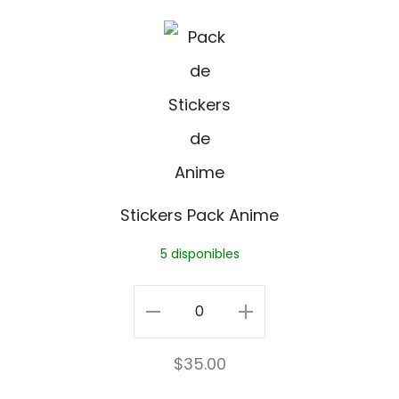
a
S
P
t
i
i
n
c
k
e
Stickers Pack Anime
r
5 disponibles
s
P
Stickers
a
Pack
$
35.00
c
Anime