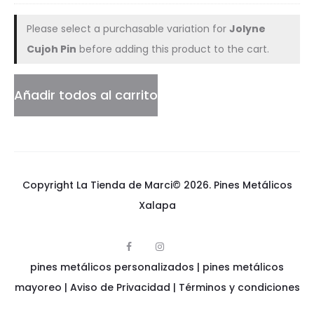
k
cantidad
A
Please select a purchasable variation for
Jolyne
Cujoh Pin
before adding this product to the cart.
n
i
Añadir todos al carrito
m
e
Copyright La Tienda de Marci© 2026.
Pines Metálicos
Xalapa
F
I
p
a
n
pines metálicos personalizados
i
|
pines metálicos
c
s
n
e
t
e
mayoreo
|
Aviso de Privacidad
|
Términos y condiciones
b
a
s
o
g
m
o
r