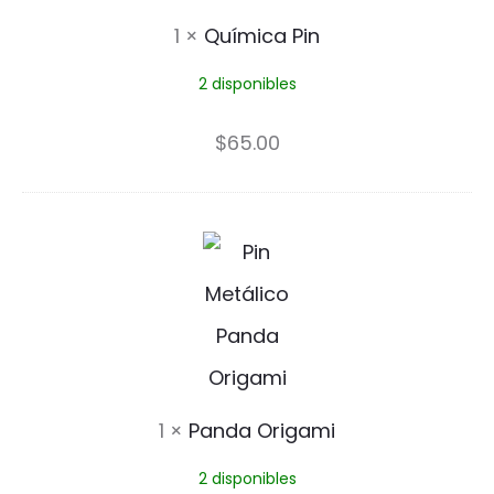
m
P
1
×
Química Pin
i
i
2 disponibles
c
n
a
$
65.00
P
i
P
n
a
n
d
a
1
×
Panda Origami
O
2 disponibles
r