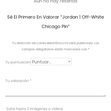
Aún no hay reseñas
V
Sé El Primero En Valorar “Jordan 1 Off-White
a
Chicago Pin”
l
o
Tu dirección de correo electrónico no será publicada.
Los
r
campos obligatorios están marcados con
*
a
Tu puntuación
c
i
Tu valoración
*
o
n
e
Sube hasta 3 imágenes o vídeos