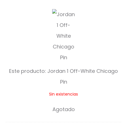
J
o
r
d
a
n
Este producto:
Jordan 1 Off-White Chicago
1
Pin
O
Sin existencias
f
f
Agotado
-