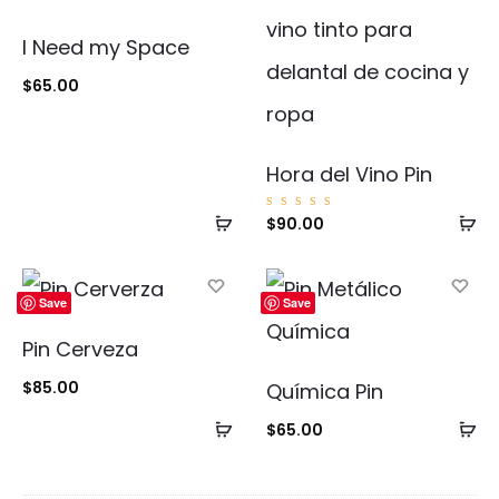
I Need my Space
$
65.00
Hora del Vino Pin
Añadir
Añ
Valorad
$
90.00
o con
5.00
al
al
de 5
carrito
ca
Save
Save
Pin Cerveza
$
85.00
Química Pin
Añadir
Añ
$
65.00
al
al
carrito
ca