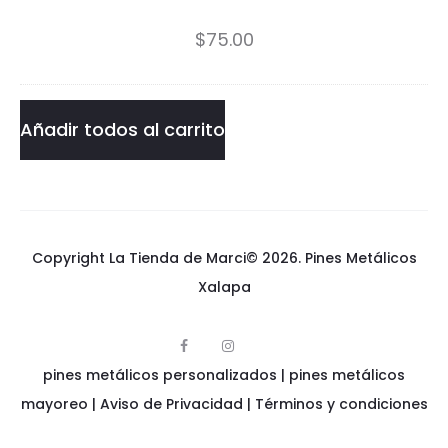
i
$
75.00
g
a
Añadir todos al carrito
m
i
Copyright La Tienda de Marci© 2026.
Pines Metálicos
Xalapa
F
I
p
a
n
pines metálicos personalizados
i
|
pines metálicos
c
s
n
e
t
e
mayoreo
|
Aviso de Privacidad
|
Términos y condiciones
b
a
s
o
g
m
o
r
e
k
a