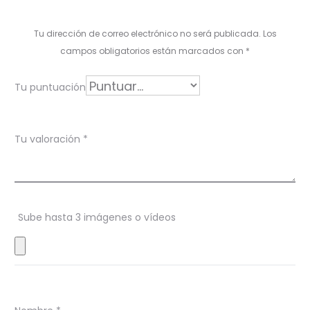
a
l
Tu dirección de correo electrónico no será publicada.
Los
o
campos obligatorios están marcados con
*
r
Tu puntuación
a
c
Tu valoración
*
i
o
n
Sube hasta 3 imágenes o vídeos
e
s