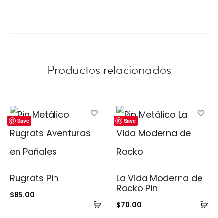
Productos relacionados
Save
Save
Rugrats Pin
La Vida Moderna de
Rocko Pin
$
85.00
Añadir
Añ
$
70.00