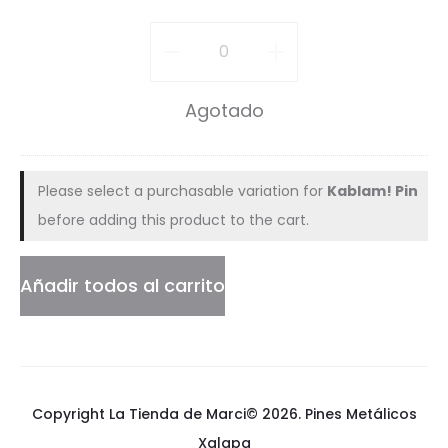
o
Amigos
r
por
Agotado
S
Siempre
i
Pin
e
Please select a purchasable variation for
Kablam! Pin
cantidad
before adding this product to the cart.
m
p
Añadir todos al carrito
r
e
P
Copyright La Tienda de Marci© 2026.
Pines Metálicos
i
Xalapa