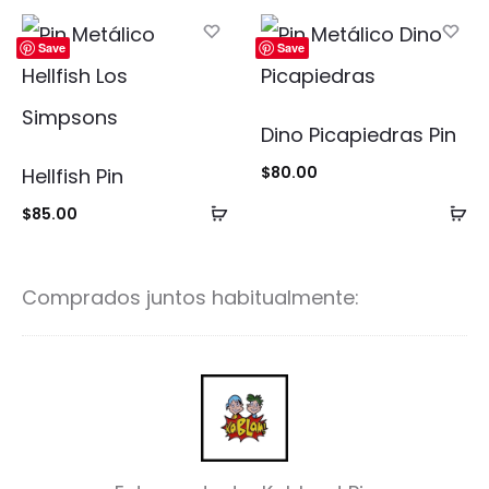
al
al
carrito
ca
Save
Save
Dino Picapiedras Pin
$
80.00
Hellfish Pin
Añadir
Añ
$
85.00
al
al
carrito
ca
Comprados juntos habitualmente:
K
a
b