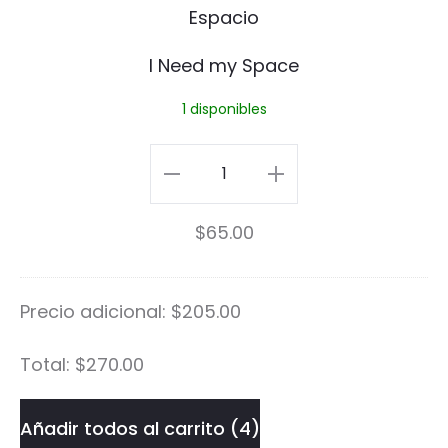
m
y
I Need my Space
S
1 disponibles
p
a
I
c
Need
$
65.00
e
my
Space
Precio adicional:
$
205.00
cantidad
Total:
$
270.00
Añadir todos al carrito
4