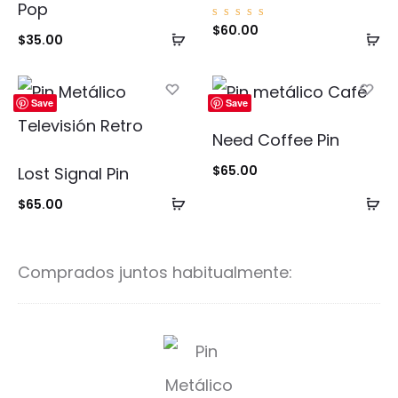
Pop
Valorad
$
60.00
Añadir
Añ
o con
$
35.00
5.00
de 5
al
al
carrito
ca
Save
Save
Need Coffee Pin
$
65.00
Lost Signal Pin
Añadir
Añ
$
65.00
al
al
carrito
ca
Comprados juntos habitualmente:
K
i