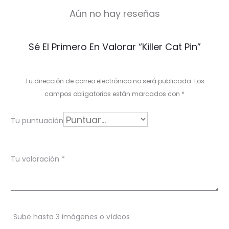
Aún no hay reseñas
V
Sé El Primero En Valorar “Killer Cat Pin”
a
l
Tu dirección de correo electrónico no será publicada.
Los
o
campos obligatorios están marcados con
*
r
Tu puntuación
a
c
Tu valoración
*
i
o
n
Sube hasta 3 imágenes o vídeos
e