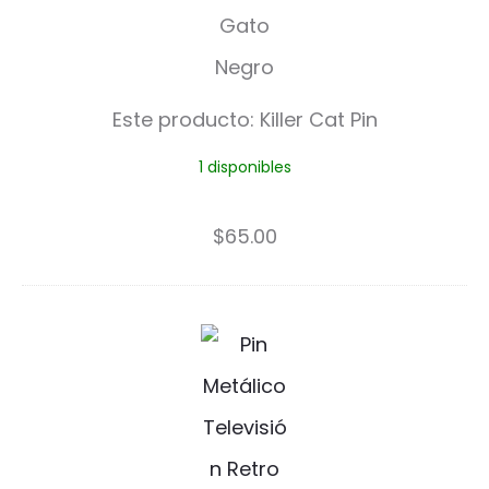
l
l
e
Este producto:
Killer Cat Pin
r
1 disponibles
C
a
$
65.00
t
P
L
i
o
n
s
t