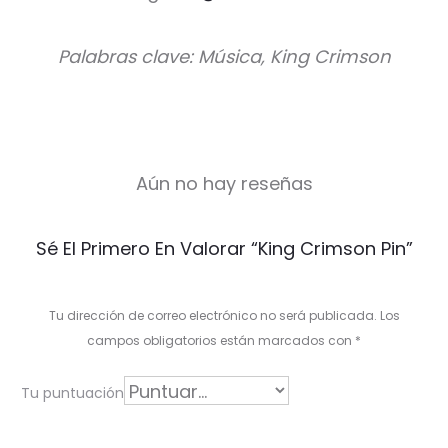
Palabras clave: Música, King Crimson
Aún no hay reseñas
V
Sé El Primero En Valorar “King Crimson Pin”
a
l
Tu dirección de correo electrónico no será publicada.
Los
o
campos obligatorios están marcados con
*
r
Tu puntuación
a