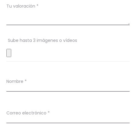
c
Tu valoración
*
i
o
n
Sube hasta 3 imágenes o vídeos
e
s
Nombre
*
Correo electrónico
*