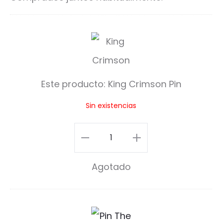
K
i
n
Este producto:
King Crimson Pin
g
Sin existencias
C
r
King
i
Crimson
Agotado
m
Pin
s
cantidad
o
P