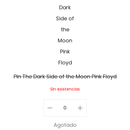
n
i
P
n
i
T
n
h
e
D
a
Pin The Dark Side of the Moon Pink Floyd
r
Sin existencias
k
S
Pin
i
The
Agotado
d
Dark