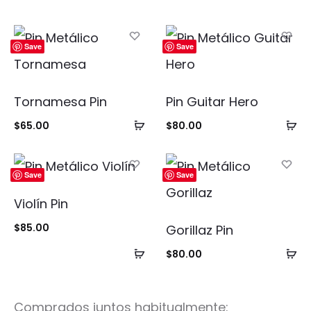
Save
Save
Tornamesa Pin
Pin Guitar Hero
Añadir
Añ
$
65.00
$
80.00
al
al
carrito
ca
Save
Save
Violín Pin
$
85.00
Gorillaz Pin
Añadir
Añ
$
80.00
al
al
carrito
ca
Comprados juntos habitualmente: