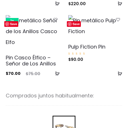
Añadir
Añ
$
220.00
al
al
carrito
ca
7%
Save
Save
Pulp Fiction Pin
Pin Casco Élfico –
Valorad
$
90.00
o con
Señor de Los Anillos
5.00
de 5
Añadir
Añ
El
El
$
70.00
$
75.00
al
al
cio
precio
carrito
ca
ual
original
Comprados juntos habitualmente:
es:
era:
00.
$75.00.
L