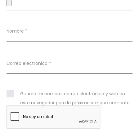
i
ó
n
Nombre
*
d
e
A
Correo electrónico
*
d
a
n
Guarda mi nombre, correo electrónico y web en
este navegador para la próxima vez que comente.
P
i
n