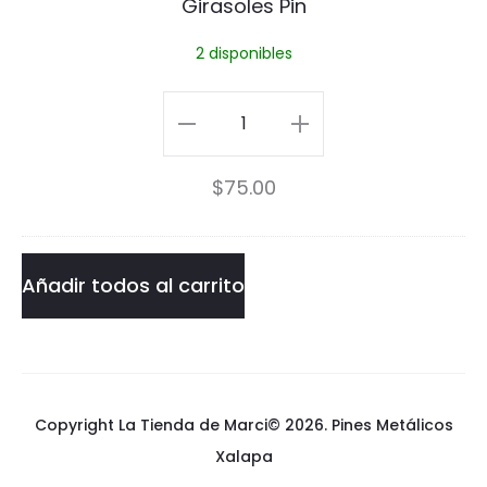
Girasoles Pin
l
2 disponibles
e
s
Girasoles
P
Pin
$
75.00
i
cantidad
n
Añadir todos al carrito
Copyright La Tienda de Marci© 2026.
Pines Metálicos
Xalapa