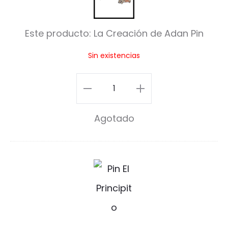
a
C
Este producto:
La Creación de Adan Pin
r
Sin existencias
e
a
La
c
Creación
i
Agotado
de
ó
Adan
n
Pin
E
d
cantidad
l
e
P
A
r