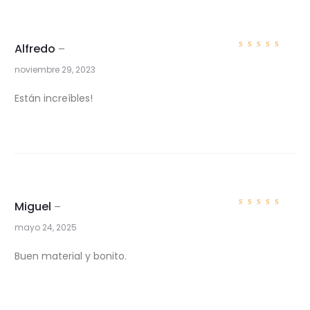
Alfredo
–
Valorad
o con
5
noviembre 29, 2023
de 5
2
Están increíbles!
v
a
l
o
r
Miguel
–
Valorad
o con
5
a
mayo 24, 2025
de 5
c
Buen material y bonito.
i
o