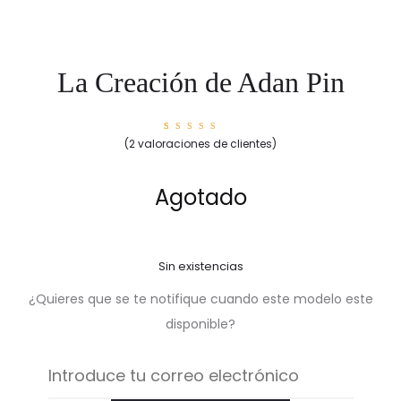
La Creación de Adan Pin
2
Valorad
(
2
valoraciones de clientes)
o con
5.00
de
5 en
base a
valorac
Agotado
iones
de
cliente
s
Sin existencias
¿Quieres que se te notifique cuando este modelo este
disponible?