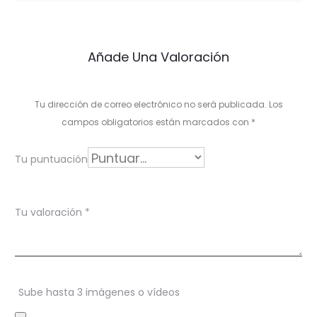
n
e
Añade Una Valoración
s
e
Tu dirección de correo electrónico no será publicada.
Los
n
campos obligatorios están marcados con
*
L
Tu puntuación
a
C
Tu valoración
*
r
e
a
Sube hasta 3 imágenes o vídeos
c