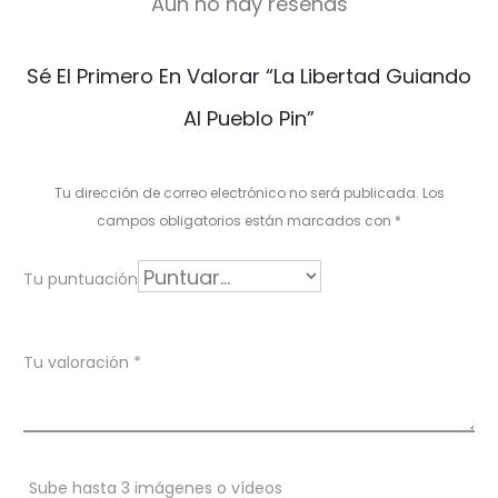
Aún no hay reseñas
V
Sé El Primero En Valorar “La Libertad Guiando
a
Al Pueblo Pin”
l
o
Tu dirección de correo electrónico no será publicada.
Los
r
campos obligatorios están marcados con
*
a
Tu puntuación
c
i
Tu valoración
*
o
n
e
Sube hasta 3 imágenes o vídeos