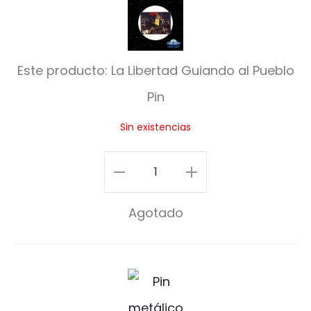
L
a
L
Este producto:
La Libertad Guiando al Pueblo
i
Pin
b
Sin existencias
e
r
La
t
Libertad
a
Agotado
Guiando
d
al
G
Pueblo
N
u
Pin
e