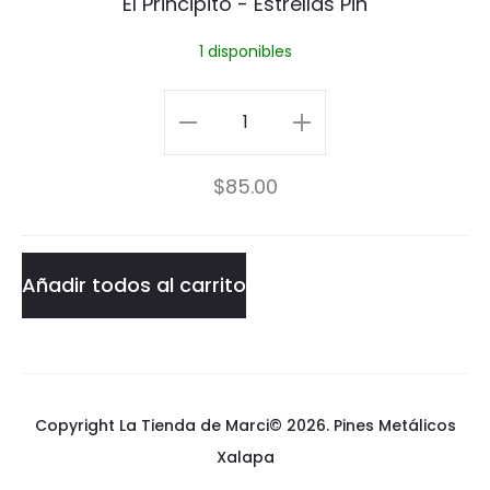
El Principito - Estrellas Pin
c
1 disponibles
i
p
El
i
Principito
$
85.00
t
-
o
Estrellas
-
Pin
Añadir todos al carrito
E
cantidad
s
t
Copyright La Tienda de Marci© 2026.
Pines Metálicos
r
Xalapa
e