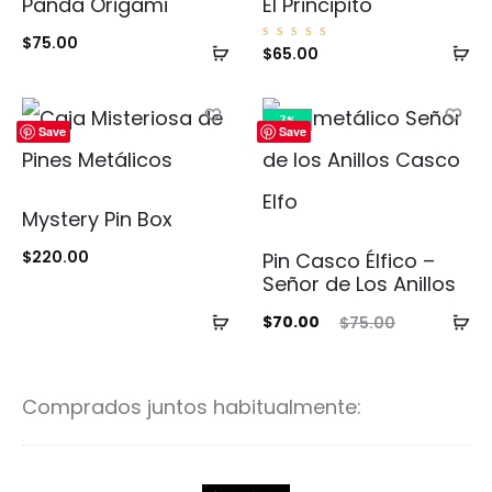
Panda Origami
El Principito
$
75.00
Añadir
Añ
Valorad
$
65.00
o con
5.00
al
al
de 5
carrito
ca
7%
Save
Save
Mystery Pin Box
$
220.00
Pin Casco Élfico –
Señor de Los Anillos
Añadir
Añ
El
El
$
70.00
$
75.00
al
al
precio
precio
carrito
ca
actual
original
Comprados juntos habitualmente:
es:
era:
$70.00.
$75.00.