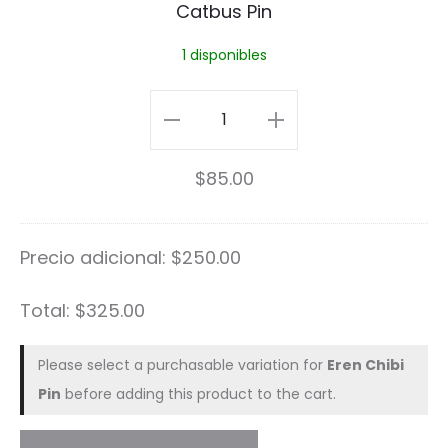
Catbus Pin
P
1 disponibles
i
n
Catbus
Pin
$
85.00
cantidad
Precio adicional:
$
250.00
Total:
$
325.00
Please select a purchasable variation for
Eren Chibi
Pin
before adding this product to the cart.