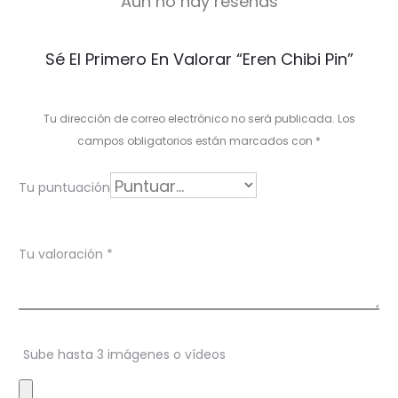
Aún no hay reseñas
V
Sé El Primero En Valorar “Eren Chibi Pin”
a
l
Tu dirección de correo electrónico no será publicada.
Los
o
campos obligatorios están marcados con
*
r
Tu puntuación
a
c
Tu valoración
*
i
o
n
Sube hasta 3 imágenes o vídeos
e
s