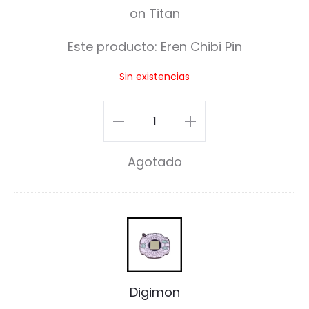
C
h
Este producto:
Eren Chibi Pin
i
Sin existencias
b
i
Eren
P
Chibi
Agotado
i
Pin
n
cantidad
D
i
g
Digimon
i