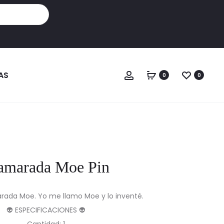
Cuenta
AS
0
0
amarada Moe Pin
arada Moe. Yo me llamo Moe y lo inventé.
👽 ESPECIFICACIONES 👽