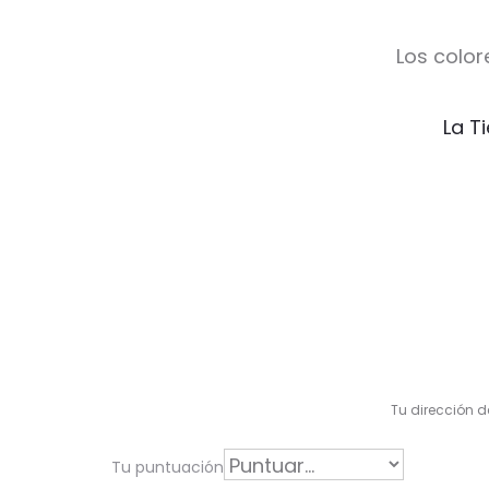
Los color
La T
V
a
l
Tu dirección d
o
r
Tu puntuación