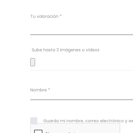
a
c
Tu valoración
*
i
o
n
Sube hasta 3 imágenes o vídeos
e
s
Nombre
*
Guarda mi nombre, correo electrónico y w