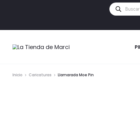
Búsqueda
de
productos
P
Inicio
Caricaturas
Llamarada Moe Pin