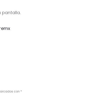
 pantalla.
remx
 marcados con
*