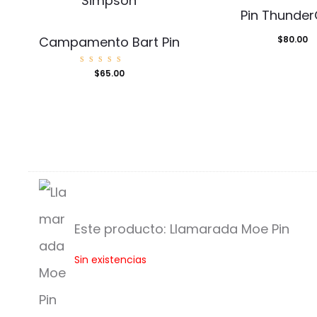
Pin Thunder
Campamento Bart Pin
$
80.00
Valorad
$
65.00
o con
5.00
de 5
Este producto:
Llamarada Moe Pin
L
Sin existencias
l
a