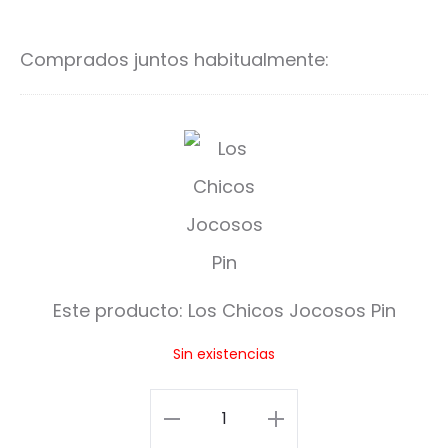
al
al
carrito
ca
Comprados juntos habitualmente:
L
o
s
C
h
Este producto:
Los Chicos Jocosos Pin
i
Sin existencias
c
o
Los
s