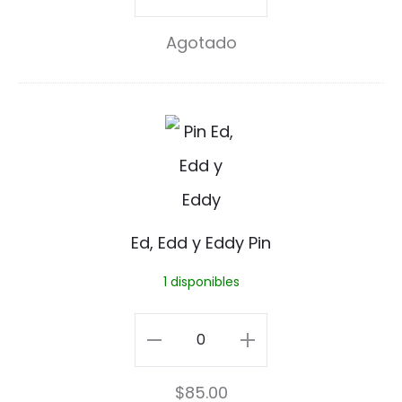
r
-
Agotado
t
Cartoon
o
Network
o
Pin
E
n
cantidad
d
N
,
e
E
Ed, Edd y Eddy Pin
t
d
1 disponibles
w
d
o
y
Ed,
r
E
Edd
k
$
85.00
d