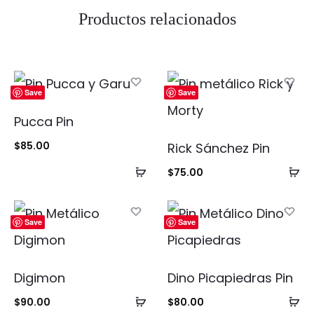
Productos relacionados
Save
Save
Pucca Pin
$
85.00
Rick Sánchez Pin
Añadir
Añ
$
75.00
al
al
carrito
ca
Save
Save
Digimon
Dino Picapiedras Pin
Añadir
Añ
$
90.00
$
80.00