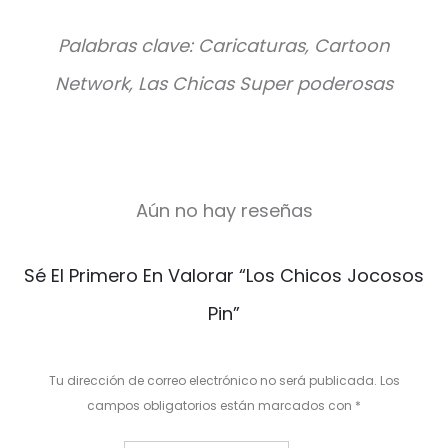
Palabras clave: Caricaturas, Cartoon
Network, Las Chicas Super poderosas
Aún no hay reseñas
V
Sé El Primero En Valorar “Los Chicos Jocosos
a
Pin”
l
o
Tu dirección de correo electrónico no será publicada.
Los
r
campos obligatorios están marcados con
*
a