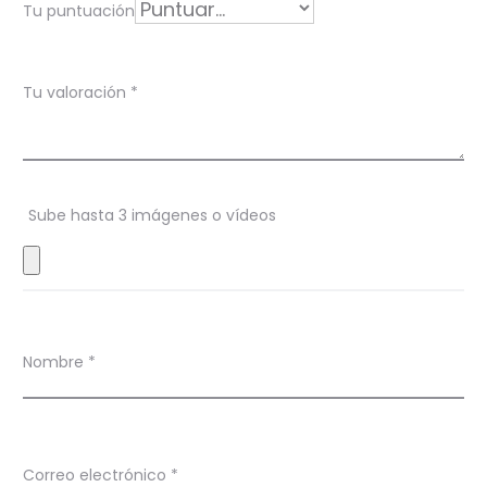
Tu puntuación
c
i
Tu valoración
*
o
n
e
s
Sube hasta 3 imágenes o vídeos
Nombre
*
Correo electrónico
*