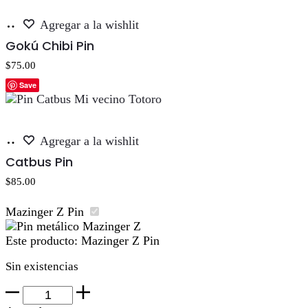
Añadir
Agregar a la wishlit
al
Gokú Chibi Pin
carrito
$
75.00
Save
Añadir
Agregar a la wishlit
al
Catbus Pin
carrito
$
85.00
Mazinger Z Pin
Este producto:
Mazinger Z Pin
Sin existencias
Mazinger
Z