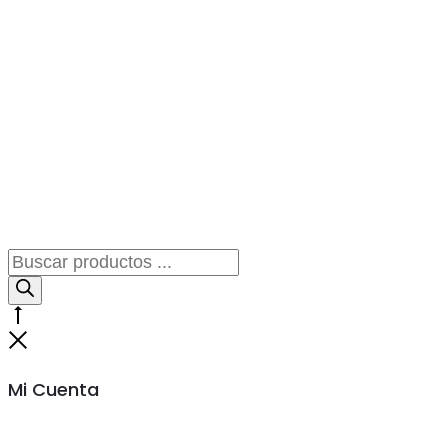
Búsqueda
de
productos
Go
to
Cerrar
top
Mi Cuenta