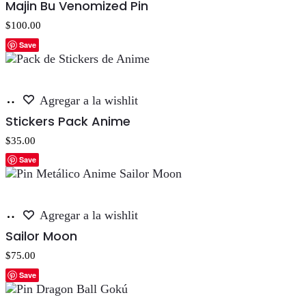
Majin Bu Venomized Pin
carrito
$
100.00
Save
Añadir
Agregar a la wishlit
al
Stickers Pack Anime
carrito
$
35.00
Save
Añadir
Agregar a la wishlit
al
Sailor Moon
carrito
$
75.00
Save