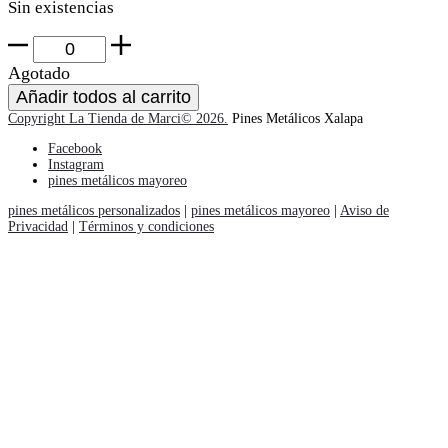
Sin existencias
EVA
modelo
Agotado
2
Añadir todos al carrito
cantidad
Copyright La Tienda de Marci© 2026.
Pines Metálicos Xalapa
Facebook
Instagram
pines metálicos mayoreo
pines metálicos personalizados
|
pines metálicos mayoreo
|
Aviso de
Privacidad
|
Términos y condiciones