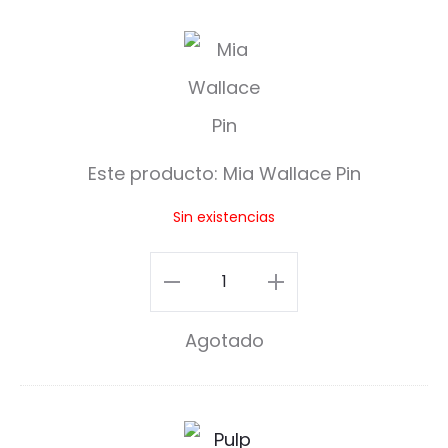
M
i
a
W
Este producto:
Mia Wallace Pin
a
Sin existencias
l
l
Mia
a
Wallace
Agotado
c
Pin
e
cantidad
P
P