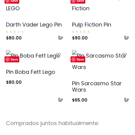
Save
Save
Darth Vader Lego Pin
Pulp Fiction Pin
Añadir
Añ
Valorad
Valorad
$
80.00
$
90.00
o con
o con
5.00
5.00
al
al
de 5
de 5
carrito
ca
Save
Save
Pin Boba Fett Lego
$
80.00
Pin Sarcasmo Star
Wars
Añadir
Añ
$
65.00
al
al
carrito
ca
Comprados juntos habitualmente: