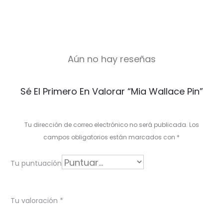
Aún no hay reseñas
V
Sé El Primero En Valorar “Mia Wallace Pin”
a
l
Tu dirección de correo electrónico no será publicada.
Los
o
campos obligatorios están marcados con
*
r
Tu puntuación
a
c
Tu valoración
*
i