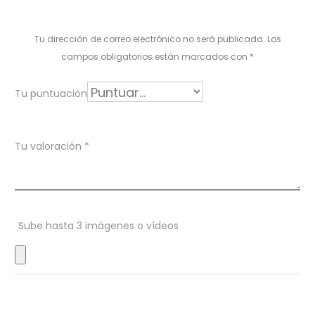
a
l
Tu dirección de correo electrónico no será publicada.
Los
o
campos obligatorios están marcados con
*
r
Tu puntuación
a
c
Tu valoración
*
i
o
n
Sube hasta 3 imágenes o vídeos
e
s