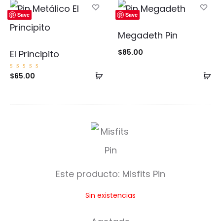
carrito
ca
Save
Save
Megadeth Pin
$
85.00
El Principito
Añadir
Añ
Valorad
$
65.00
o con
5.00
al
al
de 5
carrito
ca
M
i
s
Este producto:
Misfits Pin
f
Sin existencias
i
t