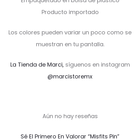
Empaquetado en bolsa de plástico
Producto importado
Los colores pueden variar un poco como se
muestran en tu pantalla.
La Tienda de Marci,
síguenos en instagram
@marcistoremx
Aún no hay reseñas
V
Sé El Primero En Valorar “Misfits Pin”