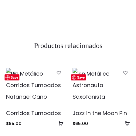
Productos relacionados
Save
Save
Corridos Tumbados
Jazz in the Moon Pin
Añadir
Añ
$
85.00
$
65.00
al
al