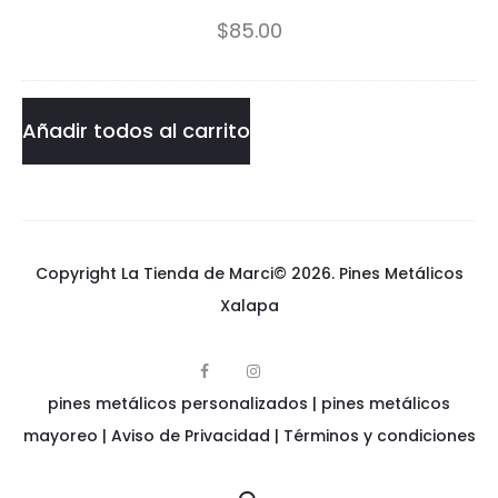
o
$
85.00
n
e
Añadir todos al carrito
s
Copyright La Tienda de Marci© 2026.
Pines Metálicos
Xalapa
F
I
p
a
n
pines metálicos personalizados
i
|
pines metálicos
c
s
n
e
t
e
mayoreo
|
Aviso de Privacidad
|
Términos y condiciones
b
a
s
o
g
m
o
r
e
k
a
t
m