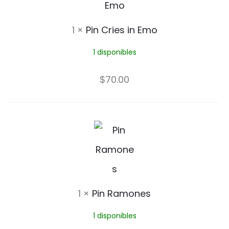
n
t
C
1
×
Pin Cries in Emo
r
1 disponibles
i
e
$
70.00
s
i
P
n
i
E
n
m
R
1
×
Pin Ramones
o
a
1 disponibles
m