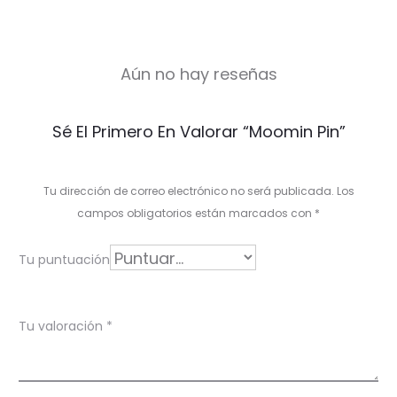
Aún no hay reseñas
V
Sé El Primero En Valorar “Moomin Pin”
a
l
Tu dirección de correo electrónico no será publicada.
Los
o
campos obligatorios están marcados con
*
r
Tu puntuación
a
c
Tu valoración
*
i
o