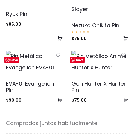
Ryuk Pin
$
85.00
Nezuko Chikita Pin
Añadir
Añ
Valorad
$
75.00
o con
5.00
al
al
de 5
carrito
ca
Save
Save
EVA-01 Evangelion
Gon Hunter X Hunter
Pin
Pin
Añadir
Añ
$
90.00
$
75.00
al
al
carrito
ca
Comprados juntos habitualmente: