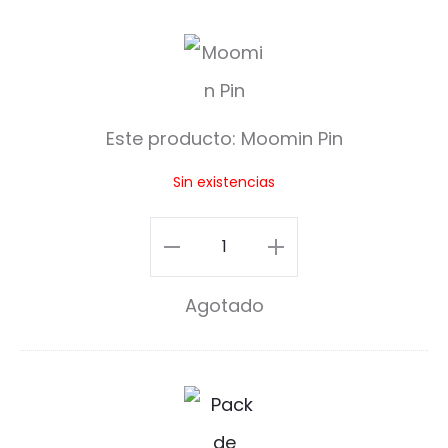
M
o
o
Este producto:
Moomin Pin
m
Sin existencias
i
n
Moomin
P
Pin
Agotado
i
cantidad
n
S
t