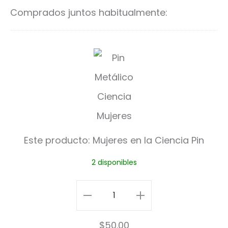
carrito
ca
Comprados juntos habitualmente:
M
u
j
e
r
Este producto:
Mujeres en la Ciencia Pin
e
2 disponibles
s
e
Mujeres
n
en
$
50.00
l