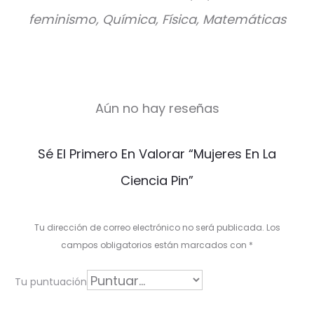
feminismo, Química, Física, Matemáticas
Aún no hay reseñas
V
Sé El Primero En Valorar “Mujeres En La
a
Ciencia Pin”
l
o
Tu dirección de correo electrónico no será publicada.
Los
r
campos obligatorios están marcados con
*
a
Tu puntuación
c