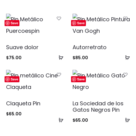
Save
Save
Suave dolor
Autorretrato
Añadir
Añ
$
75.00
$
85.00
al
al
carrito
ca
Save
Save
Claqueta Pin
La Sociedad de los
Gatos Negros Pin
$
65.00
Añadir
Añ
$
65.00
al
al