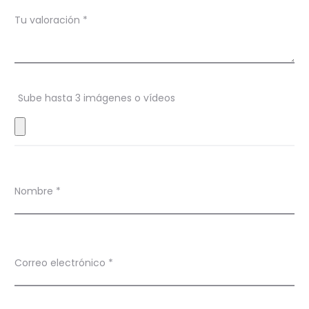
i
Tu valoración
*
o
n
e
s
Sube hasta 3 imágenes o vídeos
Nombre
*
Correo electrónico
*