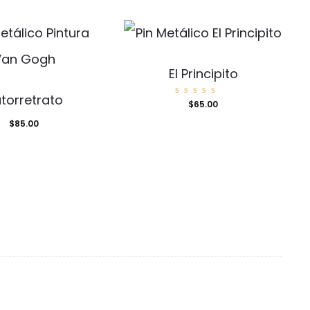
El Principito
torretrato
Valorad
$
65.00
o con
5.00
$
85.00
de 5