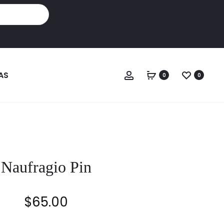
Cuenta
AS
0
0
Naufragio Pin
$
65.00