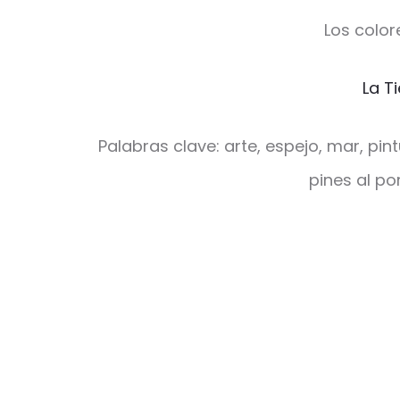
Los color
La T
Palabras clave: arte, espejo, mar, pin
pines al p
V
a