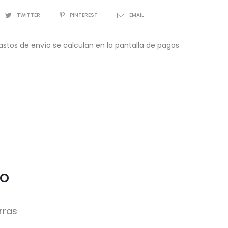
TWITTER
PINTEREST
EMAIL
astos de envío se calculan en la pantalla de pagos.
co
rras