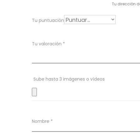
l
Tu dirección d
o
r
Tu puntuación
a
c
Tu valoración
*
i
o
n
Sube hasta 3 imágenes o vídeos
e
s
Nombre
*