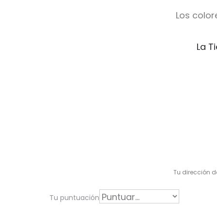
Los color
La T
V
a
l
Tu dirección d
o
r
Tu puntuación