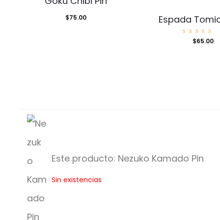
Gokú Chibi Pin
$
75.00
Espada Tomio
Valora
$
65.00
o con
5.00
de 5
Este producto:
Nezuko Kamado Pin
N
Sin existencias
e
z