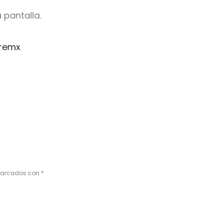
 pantalla.
remx
 marcados con
*