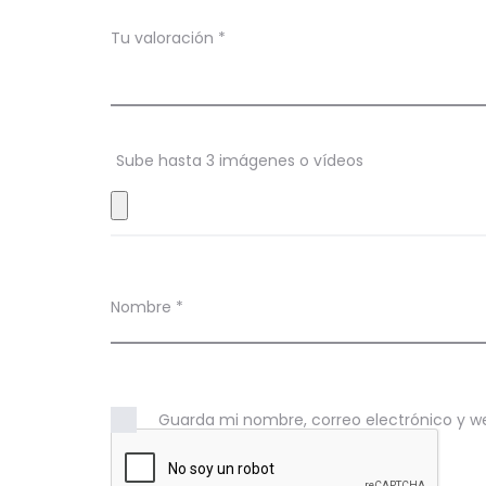
a
c
Tu valoración
*
i
o
n
Sube hasta 3 imágenes o vídeos
e
s
Nombre
*
Guarda mi nombre, correo electrónico y w