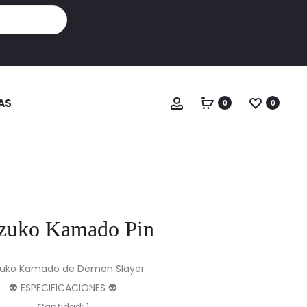
Cuenta
AS
0
0
zuko Kamado Pin
uko Kamado de Demon Slayer
👽 ESPECIFICACIONES 👽