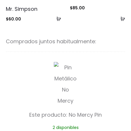
$
85.00
Mr. Simpson
Añadir
Añ
$
60.00
al
al
carrito
ca
Comprados juntos habitualmente:
N
o
M
e
r
Este producto:
No Mercy Pin
c
2 disponibles