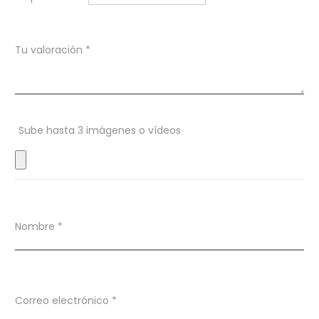
a
c
Tu valoración
*
i
o
n
Sube hasta 3 imágenes o vídeos
e
s
Nombre
*
Correo electrónico
*