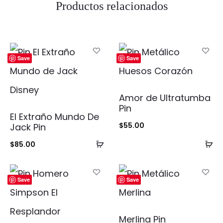
Productos relacionados
Save
Save
Amor de Ultratumba
Pin
El Extraño Mundo De
$
55.00
Jack Pin
Añadir
Añ
$
85.00
al
al
carrito
ca
Save
Save
Merlina Pin