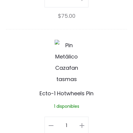
s
Kiss
$
75.00
s
cantidad
E
c
t
o
-
Ecto-1 Hotwheels Pin
1
1 disponibles
H
o
Ecto-
t