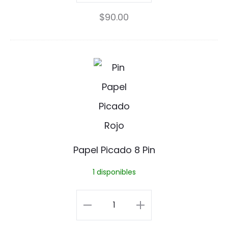
1
$
90.00
w
Hotwheels
h
Pin
e
cantidad
P
e
a
l
p
s
e
P
l
Papel Picado 8 Pin
i
P
1 disponibles
n
i
c
Papel
a
Picado