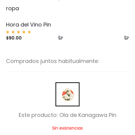
Hora del Vino Pin
Añadir
Añ
Valorad
$
90.00
o con
5.00
al
al
de 5
carrito
ca
Comprados juntos habitualmente:
O
l
a
Este producto:
Ola de Kanagawa Pin
d
Sin existencias
e