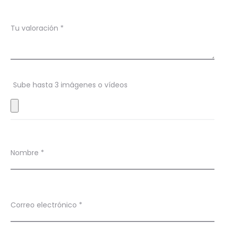
i
Tu valoración
*
o
n
e
s
Sube hasta 3 imágenes o vídeos
Nombre
*
Correo electrónico
*