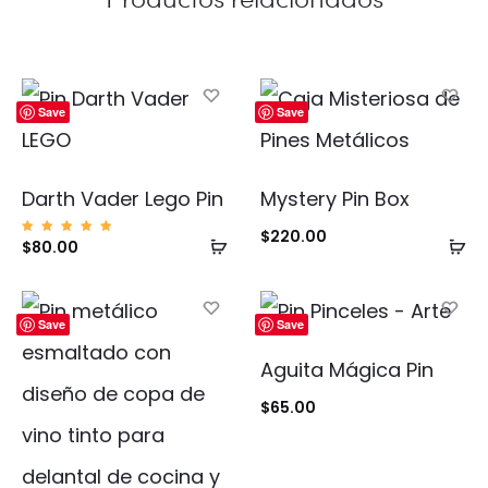
Save
Save
Darth Vader Lego Pin
Mystery Pin Box
$
220.00
Añadir
Añ
Valorad
$
80.00
o con
5.00
al
al
de 5
carrito
ca
Save
Save
Aguita Mágica Pin
$
65.00