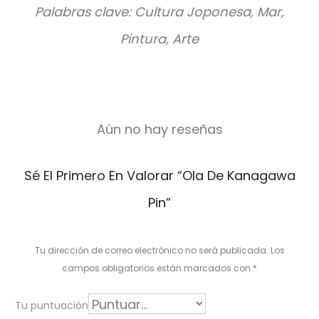
Palabras clave: Cultura Joponesa, Mar,
Pintura, Arte
Aún no hay reseñas
V
Sé El Primero En Valorar “Ola De Kanagawa
a
Pin”
l
o
Tu dirección de correo electrónico no será publicada.
Los
r
campos obligatorios están marcados con
*
a
Tu puntuación
c