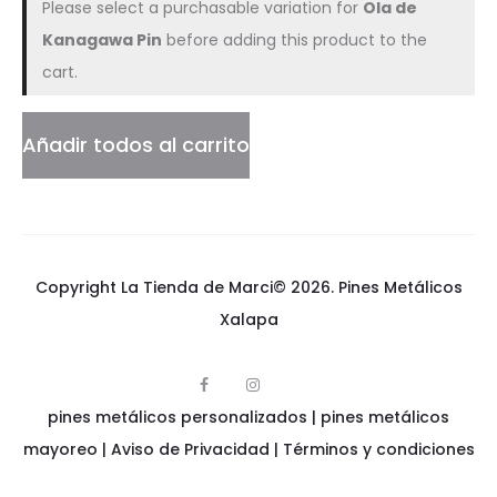
Please select a purchasable variation for
Ola de
Kanagawa Pin
before adding this product to the
cart.
Añadir todos al carrito
Copyright La Tienda de Marci© 2026.
Pines Metálicos
Xalapa
F
I
p
a
n
pines metálicos personalizados
i
|
pines metálicos
c
s
n
e
t
e
mayoreo
|
Aviso de Privacidad
|
Términos y condiciones
b
a
s
o
g
m
o
r
e
k
a