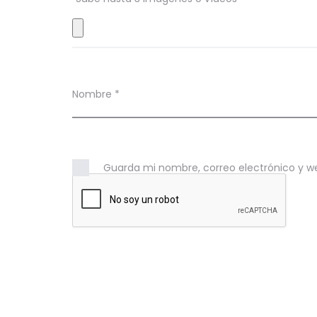
e
s
Nombre
*
Guarda mi nombre, correo electrónico y w