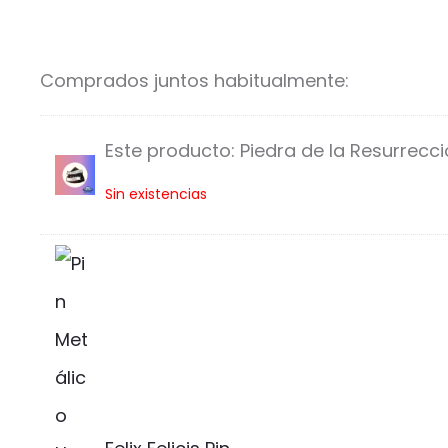
Comprados juntos habitualmente:
Este producto:
Piedra de la Resurrecci
P
Sin existencias
i
e
d
r
a
d