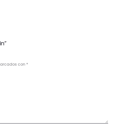
in”
 marcados con
*