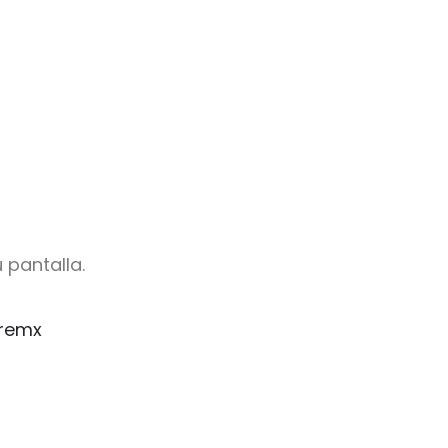
 pantalla.
remx