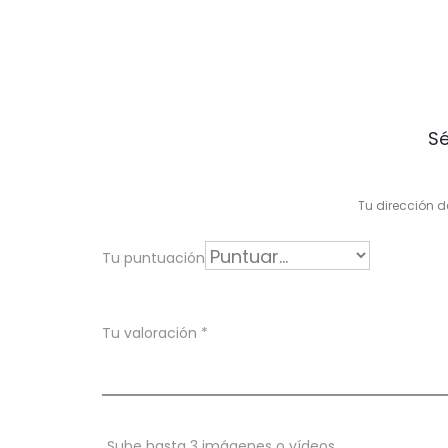
V
Sé
a
l
Tu dirección d
o
r
Tu puntuación
a
c
Tu valoración
*
i
o
n
Sube hasta 3 imágenes o vídeos