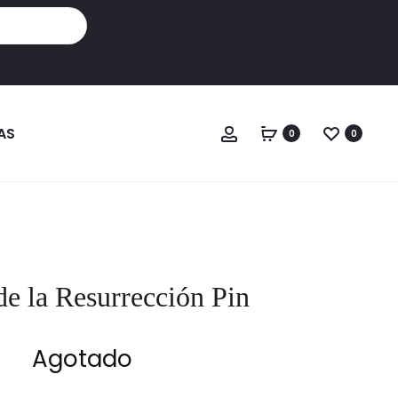
Cuenta
AS
0
0
de la Resurrección Pin
Agotado