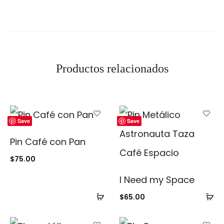
Productos relacionados
Save
Save
Pin Café con Pan
$
75.00
I Need my Space
Añadir
Añ
$
65.00
al
al