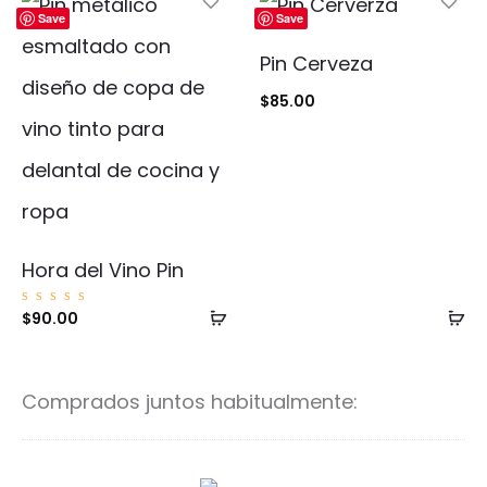
carrito
ca
Save
Save
Pin Cerveza
$
85.00
Hora del Vino Pin
Añadir
Añ
Valorad
$
90.00
o con
5.00
al
al
de 5
carrito
ca
Comprados juntos habitualmente: