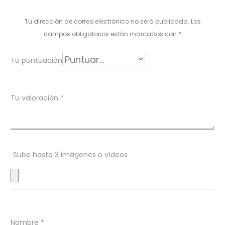
o
Tu dirección de correo electrónico no será publicada.
Los
r
campos obligatorios están marcados con
*
a
Tu puntuación
c
i
Tu valoración
*
o
n
e
s
Sube hasta 3 imágenes o vídeos
Nombre
*