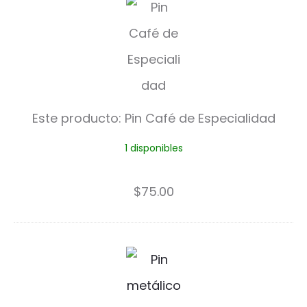
P
i
n
C
a
Este producto:
Pin Café de Especialidad
f
1 disponibles
é
d
$
75.00
e
E
P
s
i
p
n