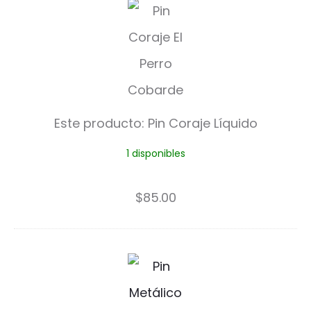
P
i
n
C
o
Este producto:
Pin Coraje Líquido
r
1 disponibles
a
j
$
85.00
e
L
C
í
a
q