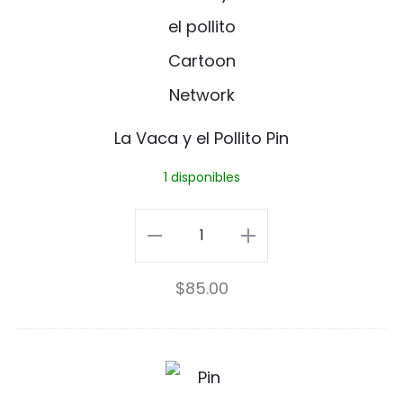
V
a
c
a
La Vaca y el Pollito Pin
y
1 disponibles
e
l
La
P
Vaca
$
85.00
o
y
l
el
l
Pollito
P
i
Pin
i