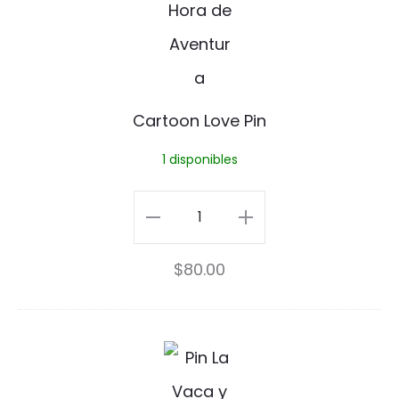
r
u
t
i
o
d
o
o
Cartoon Love Pin
n
1 disponibles
L
o
Cartoon
v
Love
$
80.00
e
Pin
P
cantidad
i
L
n
a