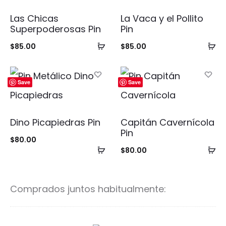
Las Chicas
La Vaca y el Pollito
Superpoderosas Pin
Pin
Añadir
Añ
$
85.00
$
85.00
al
al
carrito
ca
Save
Save
Dino Picapiedras Pin
Capitán Cavernícola
Pin
$
80.00
Añadir
Añ
$
80.00
al
al
carrito
ca
Comprados juntos habitualmente: