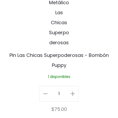
t
cantidad
n
o
L
P
a
i
s
n
C
Pin Las Chicas Superpoderosas - Bombón
h
Puppy
i
1 disponibles
c
a
Pin
s
Las
$
75.00
S
Chicas