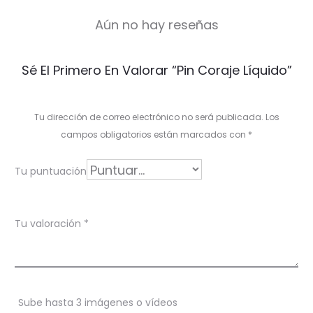
Aún no hay reseñas
V
Sé El Primero En Valorar “Pin Coraje Líquido”
a
l
Tu dirección de correo electrónico no será publicada.
Los
o
campos obligatorios están marcados con
*
r
Tu puntuación
a
c
Tu valoración
*
i
o
n
Sube hasta 3 imágenes o vídeos
e