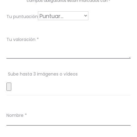
o
campos obligatorios están marcados con
*
r
Tu puntuación
a
c
Tu valoración
*
i
o
n
Sube hasta 3 imágenes o vídeos
e
s
Nombre
*