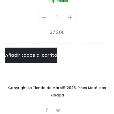
1 disponibles
j
a
Pin
c
Bojack
$
75.00
k
cantidad
Añadir todos al carrito
Copyright La Tienda de Marci© 2026.
Pines Metálicos
Xalapa
F
I
p
a
n