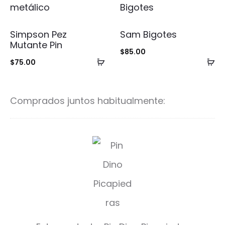
Simpson Pez
Sam Bigotes
Mutante Pin
$
85.00
Añadir
Añ
$
75.00
al
al
carrito
ca
Comprados juntos habitualmente:
P
i
n
D
i