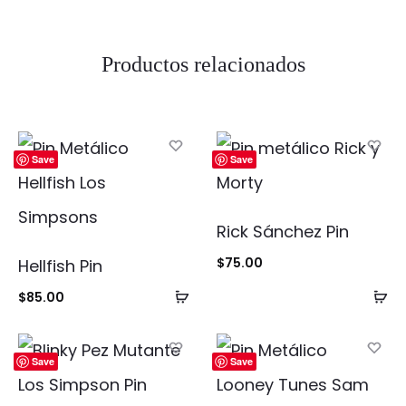
Productos relacionados
Save
Save
Rick Sánchez Pin
$
75.00
Hellfish Pin
Añadir
Añ
$
85.00
al
al
carrito
ca
Save
Save