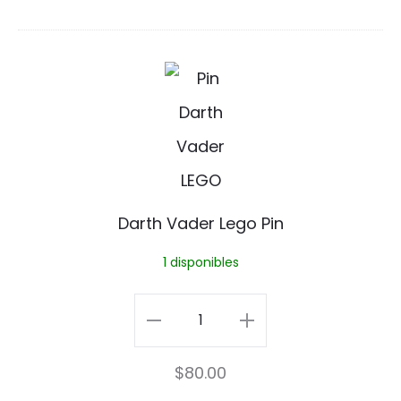
cantidad
D
a
r
t
h
Darth Vader Lego Pin
V
1 disponibles
a
d
Darth
e
Vader
$
80.00
r
Lego