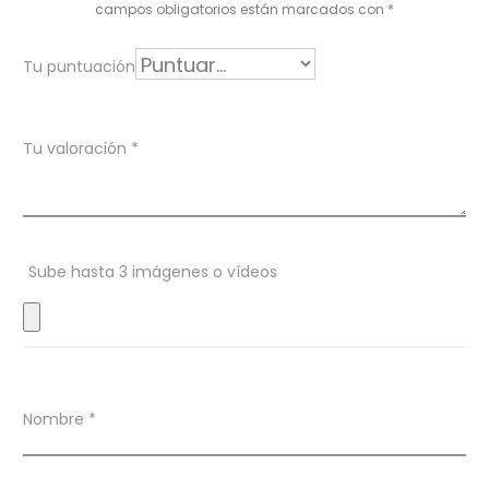
o
campos obligatorios están marcados con
*
r
Tu puntuación
a
c
Tu valoración
*
i
o
n
Sube hasta 3 imágenes o vídeos
e
s
Nombre
*