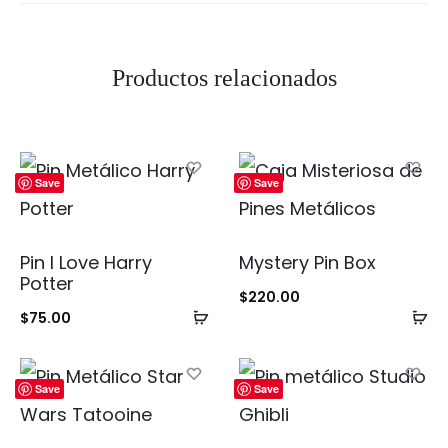
Productos relacionados
Save
Save
Pin I Love Harry
Mystery Pin Box
Potter
$
220.00
Añadir
Añ
$
75.00
al
al
carrito
ca
Save
Save