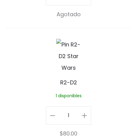
z
Godzilla
Agotado
i
Retro
l
cantidad
l
R
a
2
R
-
e
D
R2-D2
t
2
1 disponibles
r
o
R2-
D2
$
80.00