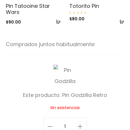
Pin Tatooine Star
Totorito Pin
Wars
Valorad
$
80.00
Añadir
Añ
o con
$
90.00
5.00
de 5
al
al
carrito
ca
Comprados juntos habitualmente:
P
i
n
Este producto:
Pin Godzilla Retro
G
Sin existencias
o
d
Pin