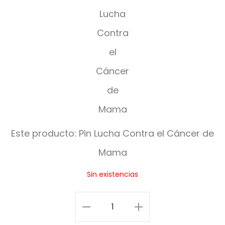
i
n
L
u
c
h
a
Este producto:
Pin Lucha Contra el Cáncer de
C
Mama
o
Sin existencias
n
t
Pin
r
Lucha