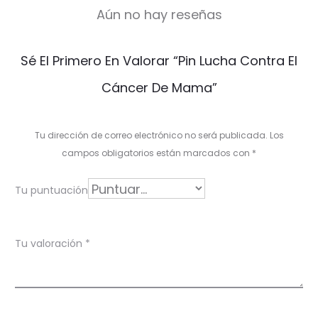
Aún no hay reseñas
V
Sé El Primero En Valorar “Pin Lucha Contra El
a
Cáncer De Mama”
l
o
Tu dirección de correo electrónico no será publicada.
Los
r
campos obligatorios están marcados con
*
a
Tu puntuación
c
i
Tu valoración
*
o
n
e