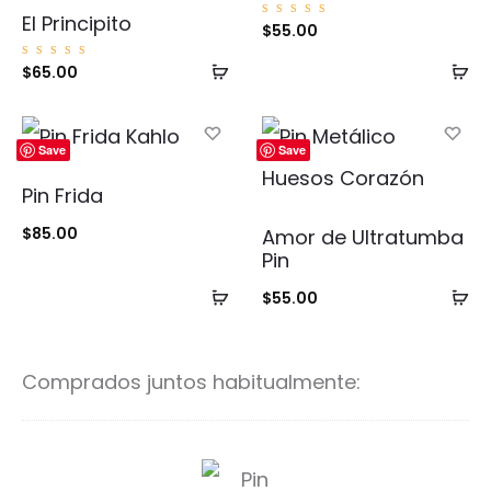
El Principito
Valorad
$
55.00
o con
5.00
de 5
Añadir
Añ
Valorad
$
65.00
o con
5.00
al
al
de 5
carrito
ca
Save
Save
Pin Frida
$
85.00
Amor de Ultratumba
Pin
Añadir
Añ
$
55.00
al
al
carrito
ca
Comprados juntos habitualmente:
P