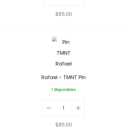
Pin
$
85.00
cantidad
R
a
f
a
Rafael - TMNT Pin
e
1 disponibles
l
-
Rafael
T
-
$
85.00
M