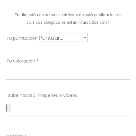
a
l
Tu dirección de correo electrónico no será publicada.
Los
o
campos obligatorios están marcados con
*
r
Tu puntuación
a
c
Tu valoración
*
i
o
n
Sube hasta 3 imágenes o vídeos
e
s