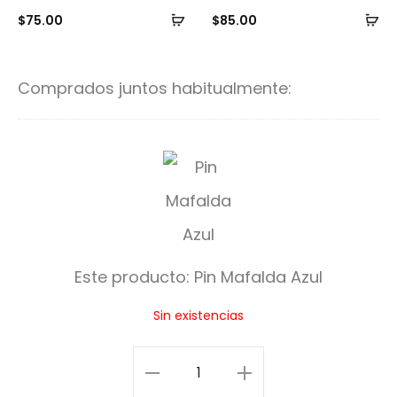
Añadir
Añ
$
75.00
$
85.00
al
al
carrito
ca
Comprados juntos habitualmente:
P
i
n
M
Este producto:
Pin Mafalda Azul
a
Sin existencias
f
a
Pin
l