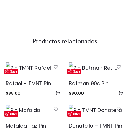
Productos relacionados
Save
Save
Rafael – TMNT Pin
Batman 90s Pin
Añadir
Añ
$
85.00
$
80.00
al
al
carrito
ca
Save
Save
Mafalda Paz Pin
Donatello – TMNT Pin