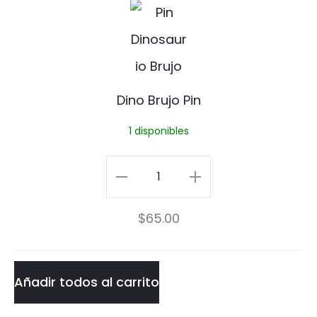
D
i
n
o
Dino Brujo Pin
B
1 disponibles
r
u
Dino
j
Brujo
$
65.00
o
Pin
P
cantidad
i
Añadir todos al carrito
n