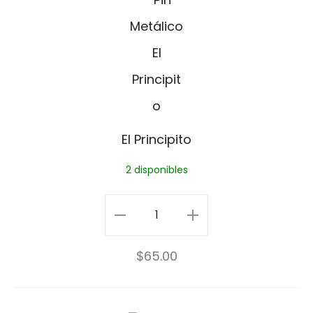
l
P
r
i
n
El Principito
c
2 disponibles
i
p
El
i
Principito
$
65.00
t
cantidad
o