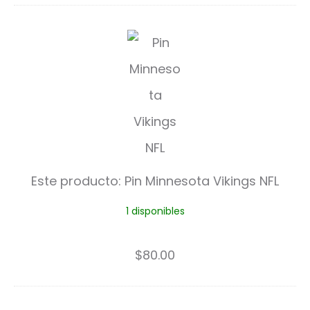
P
i
n
M
i
n
Este producto:
Pin Minnesota Vikings NFL
n
1 disponibles
e
s
$
80.00
o
t