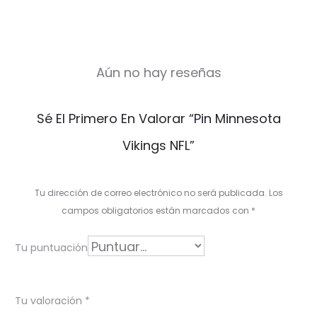
Aún no hay reseñas
V
Sé El Primero En Valorar “Pin Minnesota
a
Vikings NFL”
l
o
Tu dirección de correo electrónico no será publicada.
Los
r
campos obligatorios están marcados con
*
a
Tu puntuación
c
i
Tu valoración
*
o