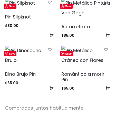
Save
Save
Pin Slipknot
$
80.00
Autorretrato
Añadir
Añ
$
85.00
al
al
carrito
ca
Save
Save
Dino Brujo Pin
Romántico a morir
Pin
$
65.00
Añadir
Añ
$
65.00
al
al
carrito
ca
Comprados juntos habitualmente: