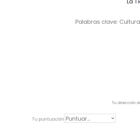
La T
Palabras clave: Cultura 
V
a
l
Tu dirección d
o
r
Tu puntuación
a