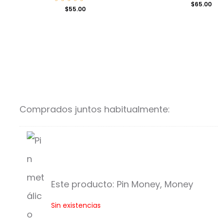
$
65.00
Valorad
$
55.00
o con
5.00
de 5
Comprados juntos habitualmente:
Este producto:
Pin Money, Money
P
Sin existencias