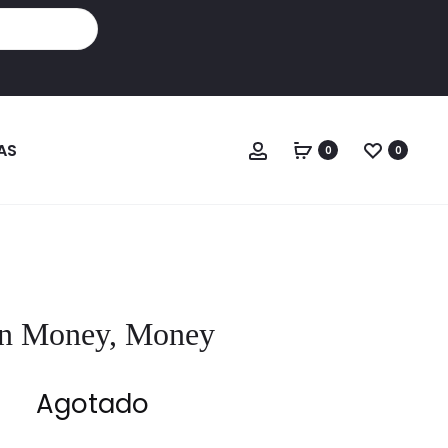
Cuenta
AS
0
0
in Money, Money
Agotado