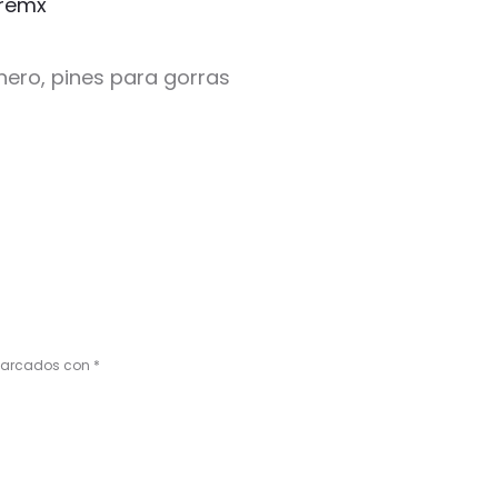
remx
dinero, pines para gorras
 marcados con
*