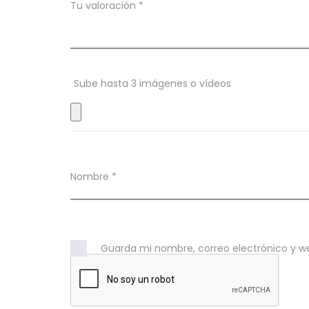
c
Tu valoración
*
i
o
n
Sube hasta 3 imágenes o vídeos
e
s
Nombre
*
Guarda mi nombre, correo electrónico y w