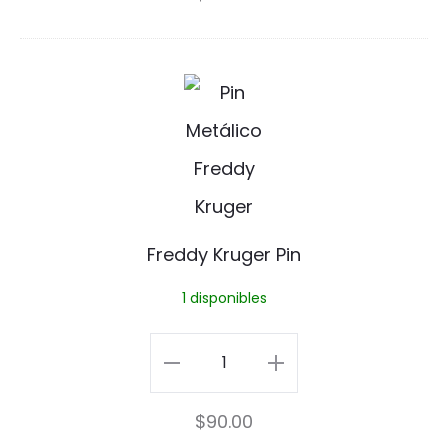
Totoro
o
cantidad
F
r
e
d
d
Freddy Kruger Pin
y
1 disponibles
K
r
Freddy
u
Kruger
$
90.00
g
Pin