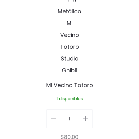
i
V
e
c
i
n
o
Mi Vecino Totoro
T
1 disponibles
o
t
Mi
o
Vecino
$
80.00
r