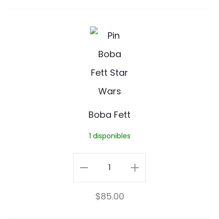
e
cantidad
r
B
P
o
i
b
n
a
F
Boba Fett
e
1 disponibles
t
t
Boba
Fett
$
85.00
cantidad