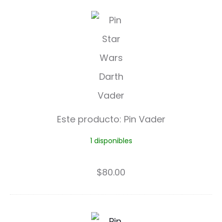
P
i
n
V
a
d
Este producto:
Pin Vader
e
1 disponibles
r
$
80.00
M