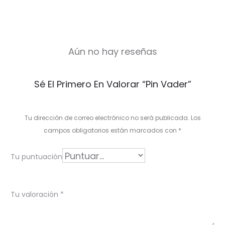
Aún no hay reseñas
V
Sé El Primero En Valorar “Pin Vader”
a
l
Tu dirección de correo electrónico no será publicada.
Los
o
campos obligatorios están marcados con
*
r
Tu puntuación
a
c
Tu valoración
*
i
o