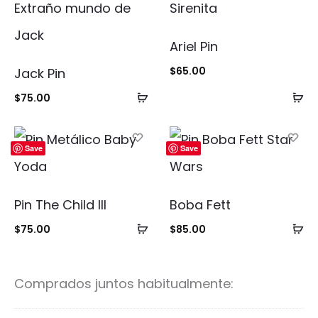
Ariel Pin
$
65.00
Jack Pin
Añadir
Añ
$
75.00
al
al
carrito
ca
Save
Save
Pin The Child III
Boba Fett
Añadir
Añ
$
75.00
$
85.00
al
al
carrito
ca
Comprados juntos habitualmente: